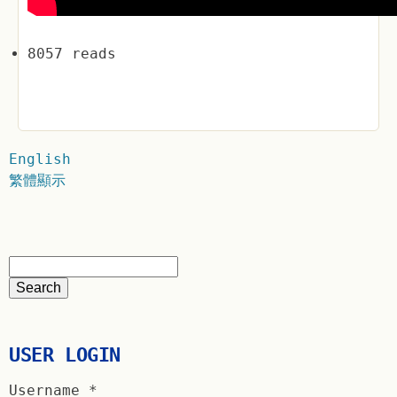
8057 reads
English
繁體顯示
USER LOGIN
Username
*