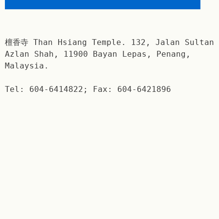
檀香寺 Than Hsiang Temple. 132, Jalan Sultan
Azlan Shah, 11900 Bayan Lepas, Penang,
Malaysia.
Tel: 604-6414822; Fax: 604-6421896