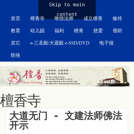
MAIN MENU
Skip to main
content
首页
檀香寺
唯悟法师
成立檀香
修持
教育
幼儿园
福利
檀青
慈爱
视听
其它
e-三圣殿/大愿殿 e-SSD/DYD
电子报
联络
檀香寺
大道无门 - 文建法师佛法
开示