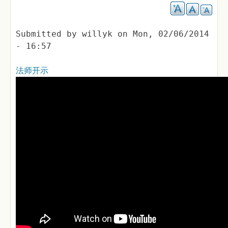
Submitted by
willyk
on
Mon, 02/06/2014
- 16:57
法师开示