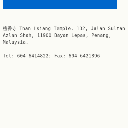
檀香寺 Than Hsiang Temple. 132, Jalan Sultan
Azlan Shah, 11900 Bayan Lepas, Penang,
Malaysia.
Tel: 604-6414822; Fax: 604-6421896