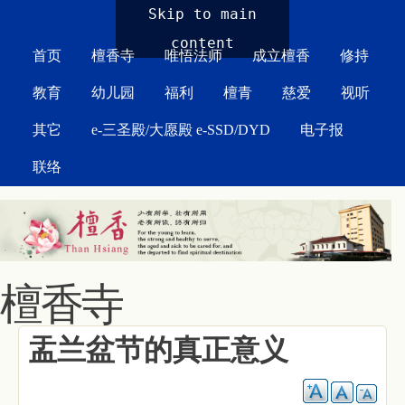
MAIN MENU
Skip to main
content
首页
檀香寺
唯悟法师
成立檀香
修持
教育
幼儿园
福利
檀青
慈爱
视听
其它
e-三圣殿/大愿殿 e-SSD/DYD
电子报
联络
檀香寺
盂兰盆节的真正意义