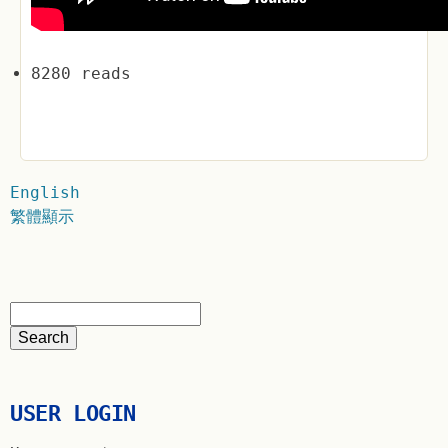
8280 reads
English
繁體顯示
USER LOGIN