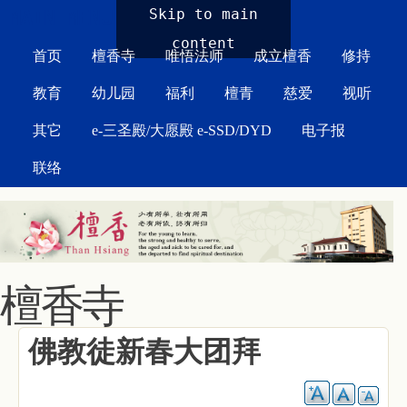
MAIN MENU
Skip to main
content
首页
檀香寺
唯悟法师
成立檀香
修持
教育
幼儿园
福利
檀青
慈爱
视听
其它
e-三圣殿/大愿殿 e-SSD/DYD
电子报
联络
檀香寺
佛教徒新春大团拜