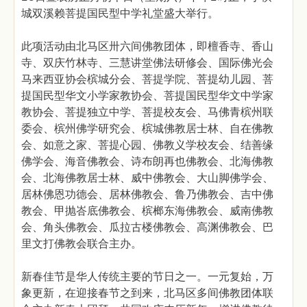
城双溪赖菩提国民型中学礼堂盛大举行。
此项活动由北马区卅六间佛教团体，即檀香寺、香山
寺、双庆竹林寺、三慧讲堂佛法研修会、国际佛光会
马来西亚协会槟城分会、菩提学院、菩提幼儿园、菩
提国民型华文小学家教协会、菩提国民型华文中学家
教协会、菩提独立中学、菩提校友会、马佛青槟州联
委会、槟州佛学研究会、槟城佛教居士林、自在佛教
会、如意之家、菩提心园、佛教义学校友会、结善缘
佛学会、海音佛教会、诗布朗再也佛教会、北海佛教
会、北海佛教居士林、威中佛教会、大山脚佛学会、
居林佛恩功德会、居林佛教会、鲁乃佛教会、吉中佛
教会、甲抛峇底佛教会、槟榔东海佛教会、威南佛教
会、角头佛教会、瓜拉古楼佛教会、高渊佛教会、巴
里文打佛教会联合主办。
新春佳节是华人传统主要的节日之一。一元复始，万
象更新，在迎接春节之到来，北马区多间佛教团体联