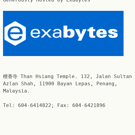
檀香寺 Than Hsiang Temple. 132, Jalan Sultan
Azlan Shah, 11900 Bayan Lepas, Penang,
Malaysia.
Tel: 604-6414822; Fax: 604-6421896