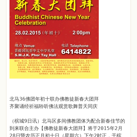
北马36佛团年初十联办佛教徒新春大团拜
齐聚诵经祈福聆听佛法观赏歌舞普天同庆
（槟城9日讯）北马区多间佛教团体为配合新春佳节的
到来联合主办【佛教徒新春大团拜】将于2015年2月
28日暨农历正月初十日（星期六）下午2时正，于槟