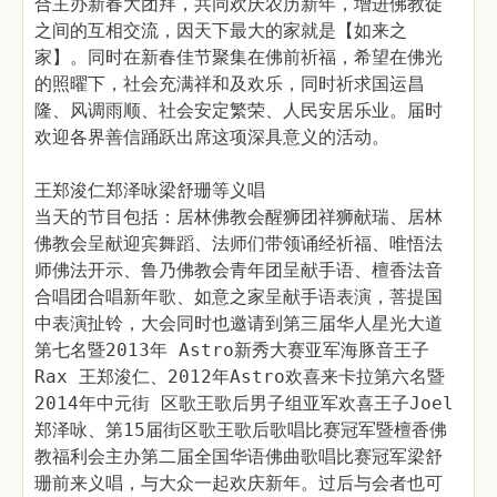
合主办新春大团拜，共同欢庆农历新年，增进佛教徒
之间的互相交流，因天下最大的家就是【如来之
家】。同时在新春佳节聚集在佛前祈福，希望在佛光
的照曜下，社会充满祥和及欢乐，同时祈求国运昌
隆、风调雨顺、社会安定繁荣、人民安居乐业。届时
欢迎各界善信踊跃出席这项深具意义的活动。
王郑浚仁郑泽咏梁舒珊等义唱
当天的节目包括：居林佛教会醒狮团祥狮献瑞、居林
佛教会呈献迎宾舞蹈、法师们带领诵经祈福、唯悟法
师佛法开示、鲁乃佛教会青年团呈献手语、檀香法音
合唱团合唱新年歌、如意之家呈献手语表演，菩提国
中表演扯铃，大会同时也邀请到第三届华人星光大道
第七名暨2013年 Astro新秀大赛亚军海豚音王子
Rax 王郑浚仁、2012年Astro欢喜来卡拉第六名暨
2014年中元街 区歌王歌后男子组亚军欢喜王子Joel
郑泽咏、第15届街区歌王歌后歌唱比赛冠军暨檀香佛
教福利会主办第二届全国华语佛曲歌唱比赛冠军梁舒
珊前来义唱，与大众一起欢庆新年。过后与会者也可