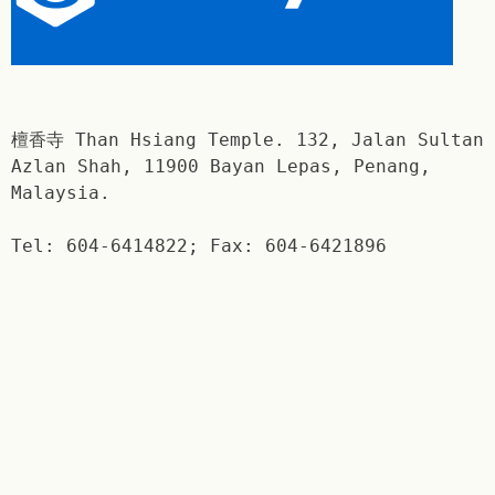
檀香寺 Than Hsiang Temple. 132, Jalan Sultan
Azlan Shah, 11900 Bayan Lepas, Penang,
Malaysia.
Tel: 604-6414822; Fax: 604-6421896