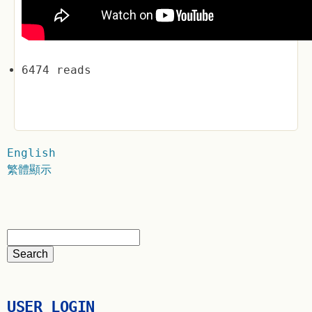
6474 reads
English
繁體顯示
USER LOGIN