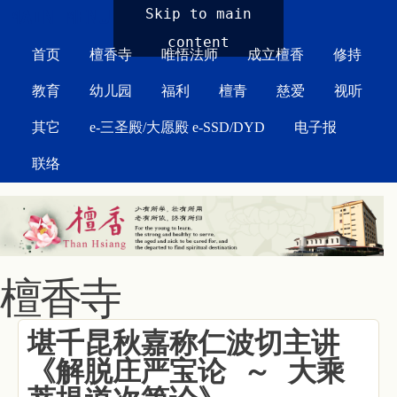
MAIN MENU
Skip to main
content
首页
檀香寺
唯悟法师
成立檀香
修持
教育
幼儿园
福利
檀青
慈爱
视听
其它
e-三圣殿/大愿殿 e-SSD/DYD
电子报
联络
檀香寺
堪千昆秋嘉称仁波切主讲
《解脱庄严宝论 ～ 大乘