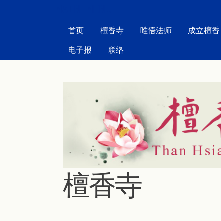
MAIN MENU
首页
檀香寺
唯悟法师
成立檀香
电子报
联络
檀香寺