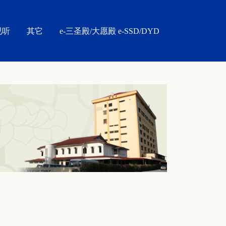
视听
其它
e-三圣殿/大愿殿 e-SSD/DYD