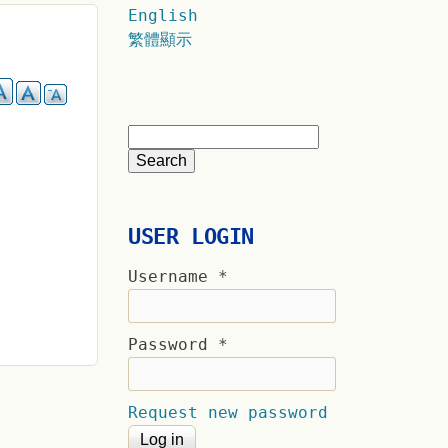
English
繁體顯示
USER LOGIN
Username
*
Password
*
Request new password