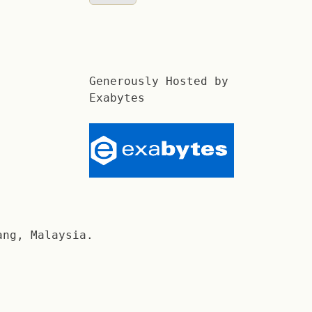
Generously Hosted by
Exabytes
ang, Malaysia.