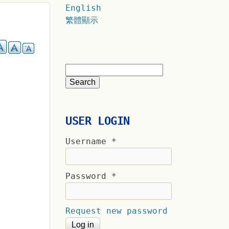
English
繁體顯示
USER LOGIN
Username
*
Password
*
Request new password