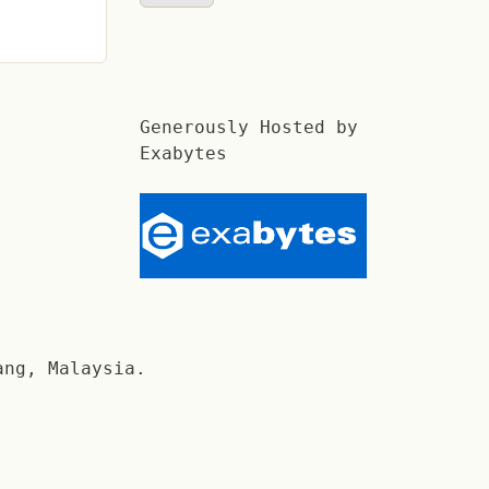
Generously Hosted by
Exabytes
ang, Malaysia.