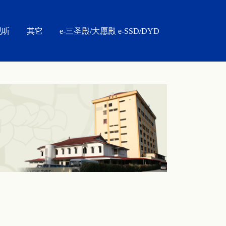
视听
其它
e-三圣殿/大愿殿 e-SSD/DYD