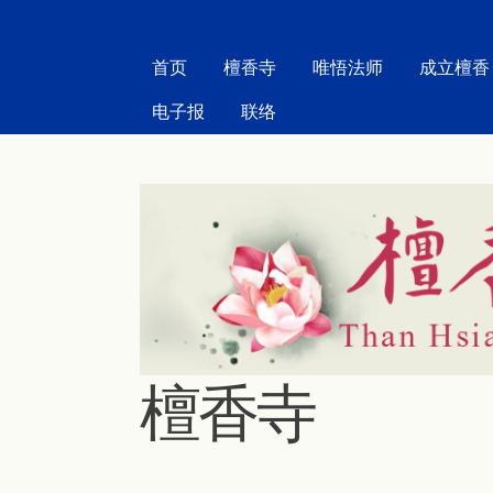
MAIN MENU
首页
檀香寺
唯悟法师
成立檀香
电子报
联络
檀香寺