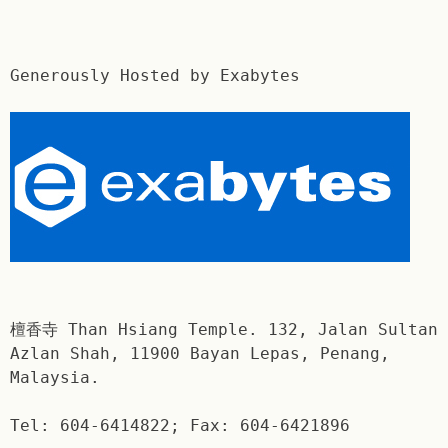
Generously Hosted by Exabytes
檀香寺 Than Hsiang Temple. 132, Jalan Sultan
Azlan Shah, 11900 Bayan Lepas, Penang,
Malaysia.
Tel: 604-6414822; Fax: 604-6421896