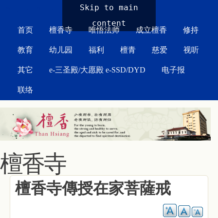
MAIN MENU
Skip to main
content
首页
檀香寺
唯悟法师
成立檀香
修持
教育
幼儿园
福利
檀青
慈爱
视听
其它
e-三圣殿/大愿殿 e-SSD/DYD
电子报
联络
檀香寺
檀香寺傳授在家菩薩戒