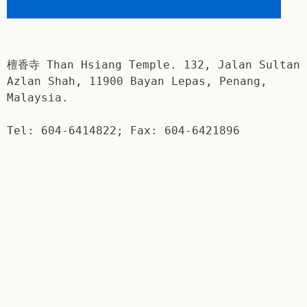
檀香寺 Than Hsiang Temple. 132, Jalan Sultan
Azlan Shah, 11900 Bayan Lepas, Penang,
Malaysia.
Tel: 604-6414822; Fax: 604-6421896