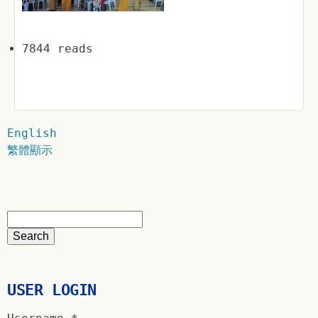
7844 reads
English
繁體顯示
USER LOGIN