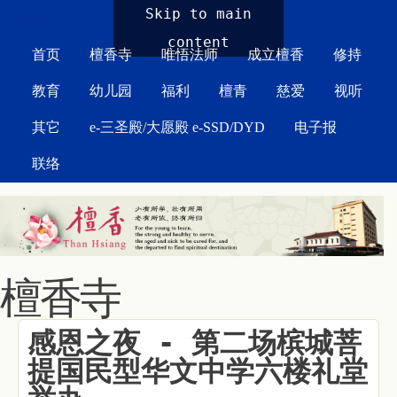
MAIN MENU
Skip to main
content
首页
檀香寺
唯悟法师
成立檀香
修持
教育
幼儿园
福利
檀青
慈爱
视听
其它
e-三圣殿/大愿殿 e-SSD/DYD
电子报
联络
檀香寺
感恩之夜 - 第二场槟城菩
提国民型华文中学六楼礼堂