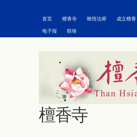
MAIN MENU
首页
檀香寺
唯悟法师
成立檀香
电子报
联络
檀香寺