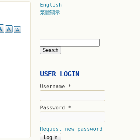
English
繁體顯示
USER LOGIN
Username
*
Password
*
Request new password