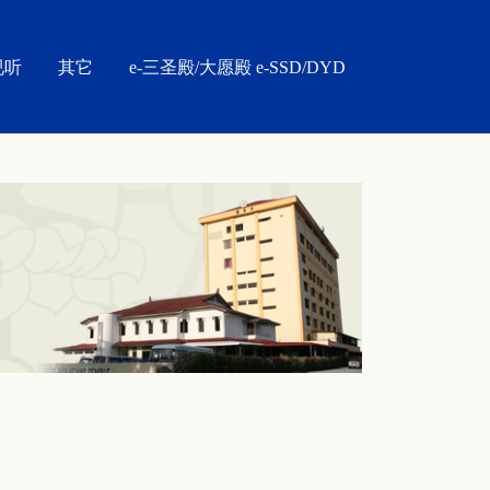
视听
其它
e-三圣殿/大愿殿 e-SSD/DYD