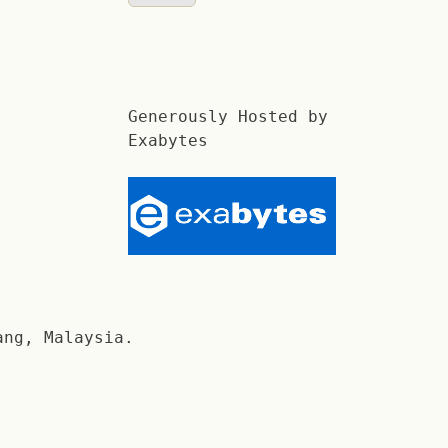
Generously Hosted by
Exabytes
ang, Malaysia.