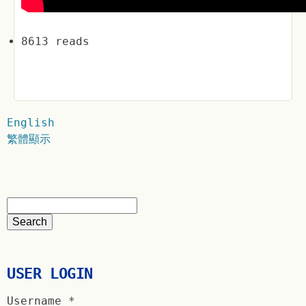
8613 reads
English
繁體顯示
USER LOGIN
Username
*