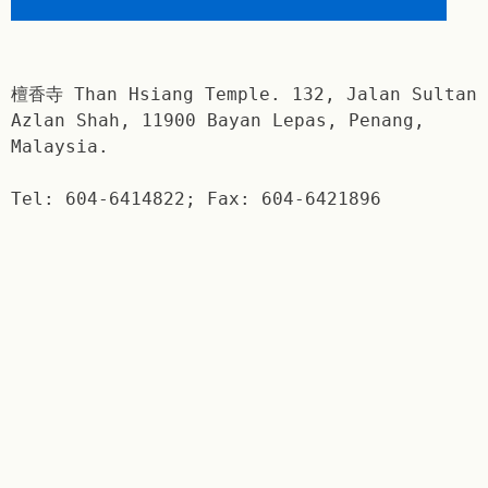
檀香寺 Than Hsiang Temple. 132, Jalan Sultan
Azlan Shah, 11900 Bayan Lepas, Penang,
Malaysia.
Tel: 604-6414822; Fax: 604-6421896