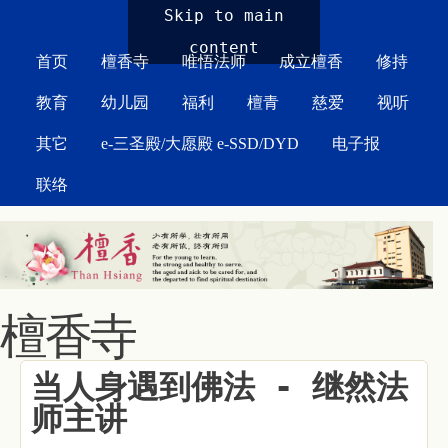
MAIN MENU
Skip to main
content
首页
檀香寺
唯悟法师
成立檀香
修持
教育
幼儿园
福利
檀青
慈爱
视听
其它
e-三圣殿/大愿殿 e-SSD/DYD
电子报
联络
檀香寺
当人身遇到佛法 - 继然法
师主讲