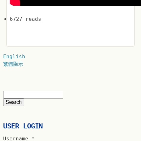
6727 reads
English
繁體顯示
USER LOGIN
Username
*