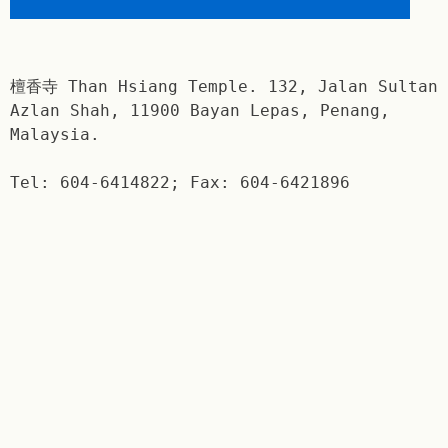
檀香寺 Than Hsiang Temple. 132, Jalan Sultan
Azlan Shah, 11900 Bayan Lepas, Penang,
Malaysia.
Tel: 604-6414822; Fax: 604-6421896