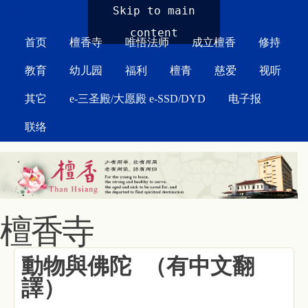
MAIN MENU
Skip to main
content
首页
檀香寺
唯悟法师
成立檀香
修持
教育
幼儿园
福利
檀青
慈爱
视听
其它
e-三圣殿/大愿殿 e-SSD/DYD
电子报
联络
檀香寺
動物與佛陀 （有中文翻
譯）