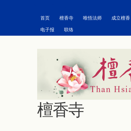
MAIN MENU
首页
檀香寺
唯悟法师
成立檀香
电子报
联络
檀香寺