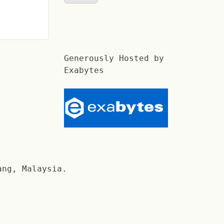
Generously Hosted by
Exabytes
ang, Malaysia.