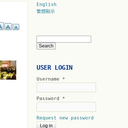
English
繁體顯示
USER LOGIN
Username
*
Password
*
Request new password