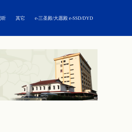
视听
其它
e-三圣殿/大愿殿 e-SSD/DYD