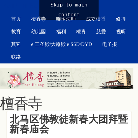
MAIN MENU
Skip to main
content
首页
檀香寺
唯悟法师
成立檀香
修持
教育
幼儿园
福利
檀青
慈爱
视听
其它
e-三圣殿/大愿殿 e-SSD/DYD
电子报
联络
檀香寺
北马区佛教徒新春大团拜暨
新春庙会