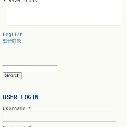
4920 reads
English
繁體顯示
USER LOGIN
Username
*