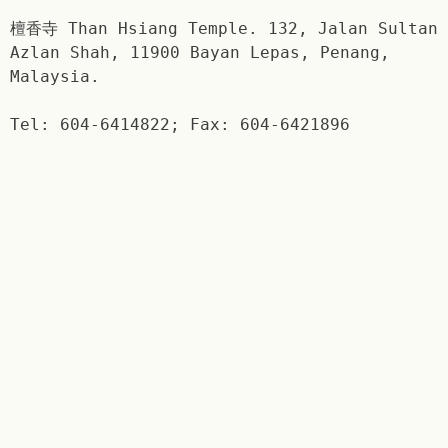
檀香寺 Than Hsiang Temple. 132, Jalan Sultan
Azlan Shah, 11900 Bayan Lepas, Penang,
Malaysia.
Tel: 604-6414822; Fax: 604-6421896