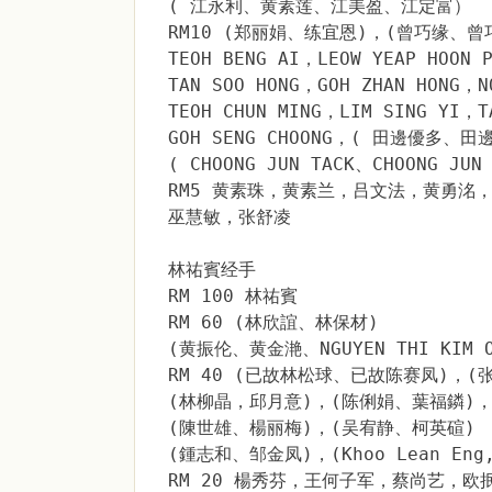
( 江永利、黄素莲、江美盈、江定富）
RM10 (郑丽娟、练宜恩)，(曾巧缘、
TEOH BENG AI，LEOW YEAP HOON 
TAN SOO HONG，GOH ZHAN HONG，N
TEOH CHUN MING，LIM SING YI，
GOH SENG CHOONG，( 田邊優多、
( CHOONG JUN TACK、CHOONG J
RM5 黄素珠，黄素兰，吕文法，黄勇洺
巫慧敏，张舒凌
林祐賓经手
RM 100 林祐賓
RM 60 (林欣誼、林保材)
(黄振伦、黄金滟、NGUYEN THI KIM O
RM 40 (已故林松球、已故陈赛凤)，(
(林柳晶，邱月意)，(陈俐娟、葉福鏻)
(陳世雄、楊丽梅)，(吴宥静、柯英碹)
(鍾志和、邹金凤)，(Khoo Lean Eng
RM 20 楊秀芬，王何子军，蔡尚艺，