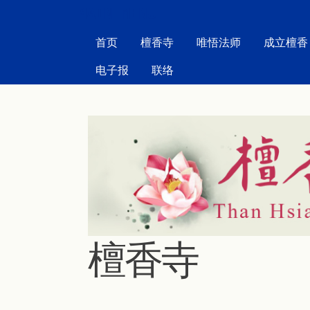
MAIN MENU
首页
檀香寺
唯悟法师
成立檀香
电子报
联络
檀香寺