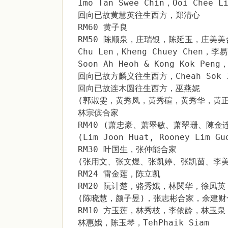
Imo Tan Swee Chin，Ooi Chee
回向已故黄慧英往生西方，郑清心
RM60 黄子良
RM50 陈顺泉，庄瑞银，陈延玉，庄美
Chu Len，Kheng Chuey Chen，
Soon Ah Heoh & Kong Kok Pen
回向已故方麟义往生西方，Cheah Sok 
回向已故连木圆往生西方，巫燕妮
(郭淑雯，黄秀凤，黄秀碹，黄秀华，黄正
林宗傧合家
RM40 (萧忠豪、萧翠敏、萧翠珊、陳金
(Lim Joon Huat, Rooney Lim Gu
RM30 叶国生，张仲能合家
(张用文、张文煜、张凯婷、张凯茵、李美
RM24 雷金莲，陈立凯
RM20 阮计楚，骆秀娥，林関华，徐凤
(陈晓慧，颜子昱)，张志彬合家，余建财
RM10 方玉莲，林秀枝，李依龄，林玉泉
林惠娥，陈玉琴，TehPhaik Siam