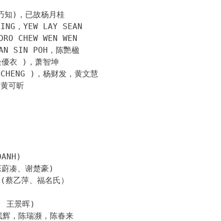
曾巧知)，已故杨月桂
PING，YEW LAY SEAN
ORO CHEW WEN WEN
TAN SIN POH，陈艷楹
田邊優衣 )，萧智坤
UN CHENG )，杨财发，黄文慧
，黄可昕
ANH)
张蔚凑、谢楚豪)
，(蔡乙萍、福名氏）
, 王景晖)
欧抿辉，陈瑞濒，陈春来