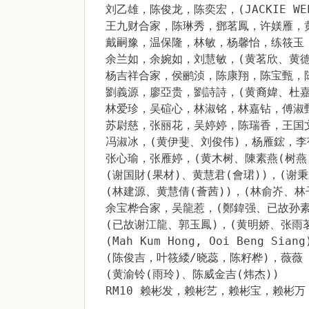
刘乙雄，陈俊龙，陈奕宏，(JACKIE WE
王九财合家，陈琳秀，鄧茗鳳，许媄雁，
戴嗣豫，温保隆，林敏，杨馨怡，练筱玉
余兰如，余婉如，刘慧敏，(黄茗欣、黄德
杨吉祥合家，侯鹂浈，陈康翔，陈宝甄，
劉義源，廖亞贵，劉詩詩，(黄裔媁、杜
林爱珍，吴碹心，林淑铭，林嘉钻，傅淑
苏尉慈，张丽花，吴婷婷，陈瑞香，王国
冯淑冰，(黄伊斐、刘俊伟)，杨雁鋐，李
张心瑜，张雁婷，(黄木树、陳素燕(树燕
(谢国財(果材)、黄慧君(會珺))，(谢
(林建源、黄慧倩(薈茜))，(林俞岕、
余宝桦合家，吴龍惹，(鄭鍏强、已故孙素
(已故谢江龍、郭玉鳳)，(黄明娇、张雨
(Mah Kum Hong, Ooi Beng Si
(陈俊吉，叶筱緌/晓蕊，陈籽桦)，薇薇
(黄渝铃(雨玲)、陈威金吉(炜杰))
RM10 赖彬发，赖彬艺，赖彬宝，赖彬