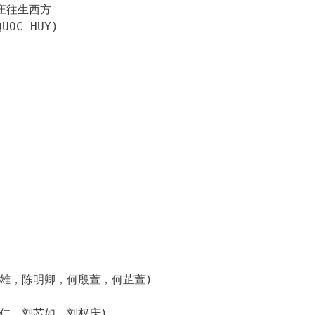
庄往生西方
OC HUY)
志雄，陈明卿，何殷萱，何芷萱)
淑仁，刘芯如，刘权庆)