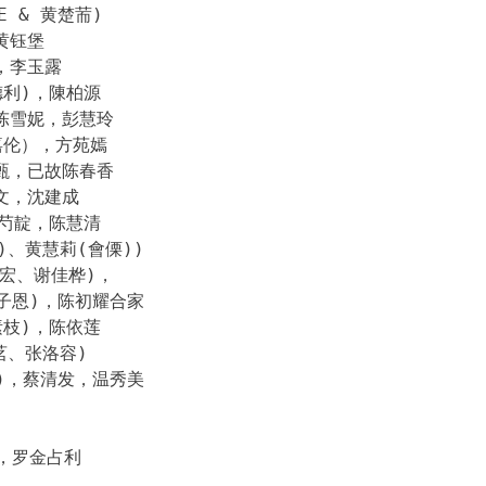
E & 黄楚荋)
黄钰堡
，李玉露
利)，陳柏源
陈雪妮，彭慧玲
嘉伦），方苑嫣
甄，已故陈春香
文，沈建成
芍靛，陈慧清
)、黄慧莉(會傈))
秉宏、谢佳桦)，
林子恩)，陈初耀合家
枝)，陈依莲
茗、张洛容)
ang)，蔡清发，温秀美
万，罗金占利