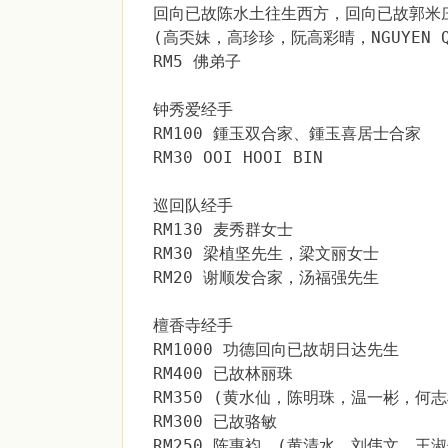
回向已故陈水土往生西方，回向已故郭米
(高奀妹，高珍珍，阮高彩晴，NGUYEN QU
RM5 佛弟子
钟秀爱经手
RM100 鍾玉双合家、鍾玉喜居士合家
RM30 OOI HOOI BIN
巡回队经手
RM130 麦秀群女士
RM30 梁植坚先生，梁文丽女士
RM20 谢顺发合家，汤福强先生
檀香寺经手
RM1000 功德回向已故胡日达先生
RM400 已故林丽珠
RM350 (黄水仙，陈明珠，温一彬，何
RM300 已故骆敏
RM250 陈惠袀，(黄清水，刘伟文，王