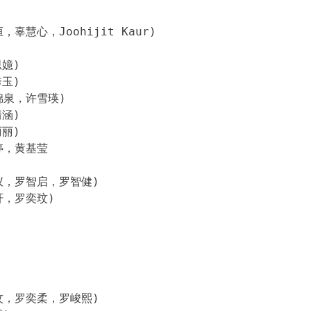
辜慧心，Joohijit Kaur)
嬑)
玉)
锦泉，许雪瑛)
涵)
丽)
婷，黄基莹
仪，罗智启，罗智健)
轩，罗奕玟)
玟，罗奕柔，罗峻熙)