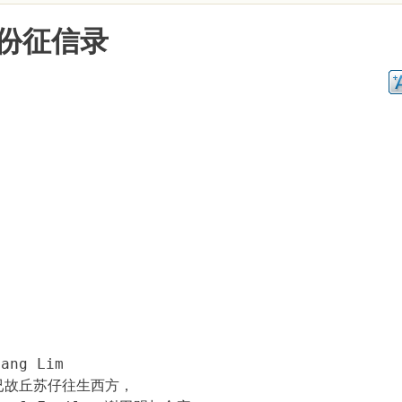
份征信录
ang Lim
向已故丘苏仔往生西方，