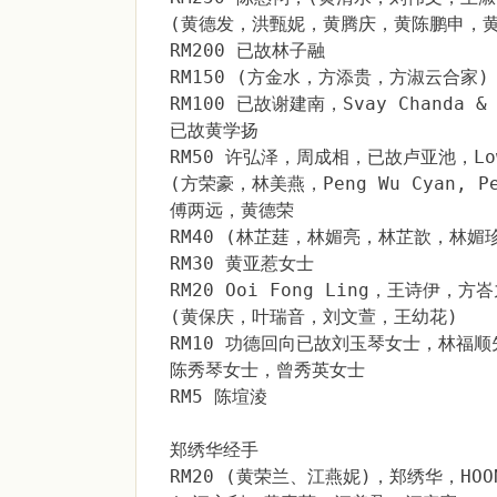
(黄德发，洪甄妮，黄腾庆，黄陈鹏申，黄
RM200 已故林子融
RM150 (方金水，方添贵，方淑云合家)
RM100 已故谢建南，Svay Chanda & 
已故黄学扬
RM50 许弘泽，周成相，已故卢亚池，Low 
(方荣豪，林美燕，Peng Wu Cyan, Pen
傅两远，黄德荣
RM40 (林芷莛，林媚亮，林芷歆，林媚
RM30 黄亚惹女士
RM20 Ooi Fong Ling，王诗伊，方
(黄保庆，叶瑞音，刘文萱，王幼花)
RM10 功德回向已故刘玉琴女士，林福顺
陈秀琴女士，曾秀英女士
RM5 陈塇淩
郑绣华经手
RM20 (黄荣兰、江燕妮)，郑绣华，HOONG