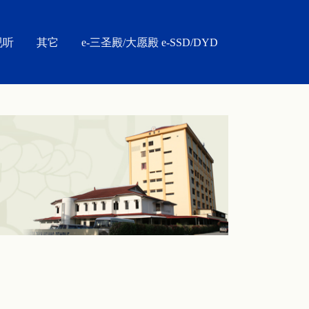
视听
其它
e-三圣殿/大愿殿 e-SSD/DYD