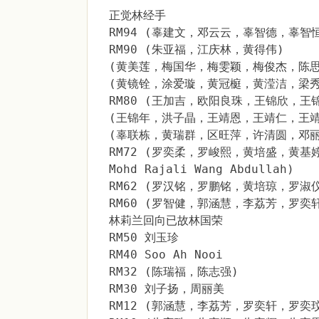
正觉林经手
RM94 (辜建文，邓云云，辜智德，辜智恒，
RM90 (朱亚福，江庆林，黄得伟)
(黄美莲，梅国华，梅雯颖，梅俊杰，陈思
(黄镜铨，涂爱璇，黄冠榳，黄滢洁，梁秀
RM80 (王加吉，欧阳良珠，王锦欣，王
(王锦年，洪子晶，王靖恩，王靖仁，王靖
(辜联栋，黄瑞群，区旺萍，许清圆，邓丽
RM72 (罗奕柔，罗峻熙，黄培盛，黄基
Mohd Rajali Wang Abdullah)
RM62 (罗汉铭，罗鹏铭，黄培琼，罗淑
RM60 (罗智健，郭涵慧，李荔芳，罗奕
林莉兰回向已故林国荣
RM50 刘玉珍
RM40 Soo Ah Nooi
RM32 (陈瑞福，陈志强)
RM30 刘子扬，周丽美
RM12 (郭涵慧，李荔芳，罗奕轩，罗奕