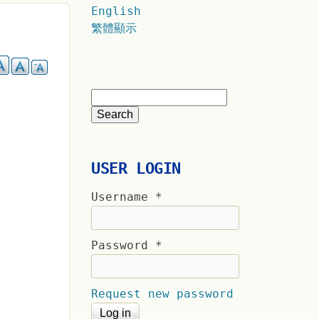
English
繁體顯示
USER LOGIN
Username
*
Password
*
Request new password