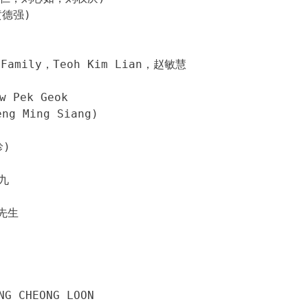
德强)
Family，Teoh Kim Lian，赵敏慧
Pek Geok
g Ming Siang)
珍)
峇九
先生
 CHEONG LOON