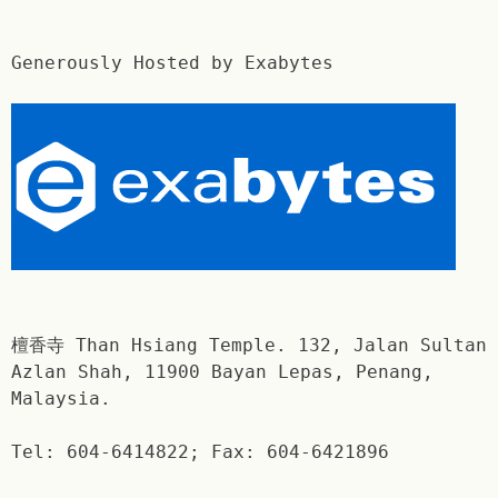
Generously Hosted by Exabytes
檀香寺 Than Hsiang Temple. 132, Jalan Sultan
Azlan Shah, 11900 Bayan Lepas, Penang,
Malaysia.
Tel: 604-6414822; Fax: 604-6421896