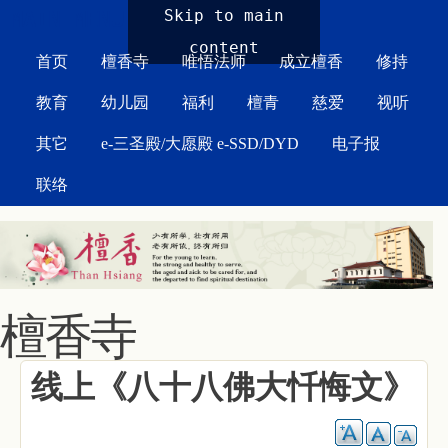
MAIN MENU
Skip to main
content
首页
檀香寺
唯悟法师
成立檀香
修持
教育
幼儿园
福利
檀青
慈爱
视听
其它
e-三圣殿/大愿殿 e-SSD/DYD
电子报
联络
檀香寺
线上《八十八佛大忏悔文》