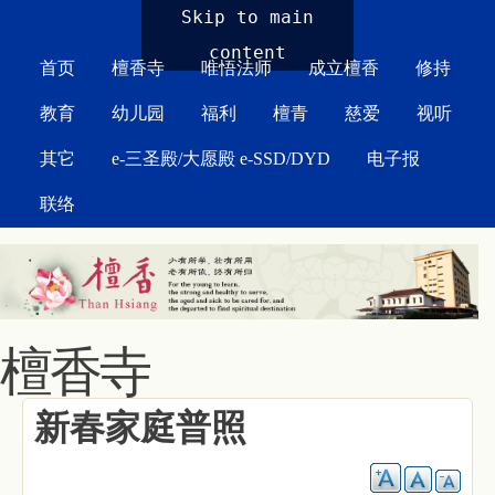
MAIN MENU
Skip to main
content
首页
檀香寺
唯悟法师
成立檀香
修持
教育
幼儿园
福利
檀青
慈爱
视听
其它
e-三圣殿/大愿殿 e-SSD/DYD
电子报
联络
檀香寺
新春家庭普照