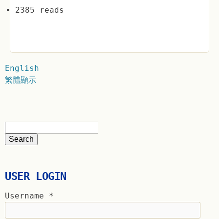
2385 reads
English
繁體顯示
USER LOGIN
Username
*