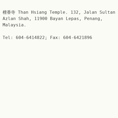
檀香寺 Than Hsiang Temple. 132, Jalan Sultan
Azlan Shah, 11900 Bayan Lepas, Penang,
Malaysia.
Tel: 604-6414822; Fax: 604-6421896