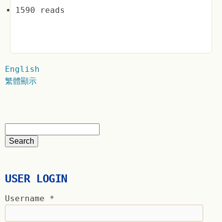
1590 reads
English
繁體顯示
USER LOGIN
Username
*