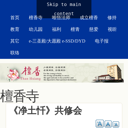
MAIN MENU
Skip to main
content
首页
檀香寺
唯悟法师
成立檀香
修持
教育
幼儿园
福利
檀青
慈爱
视听
其它
e-三圣殿/大愿殿 e-SSD/DYD
电子报
联络
檀香寺
《净土忏》共修会