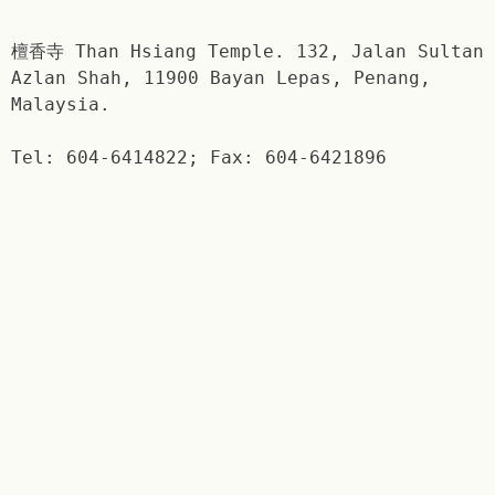
檀香寺 Than Hsiang Temple. 132, Jalan Sultan
Azlan Shah, 11900 Bayan Lepas, Penang,
Malaysia.
Tel: 604-6414822; Fax: 604-6421896