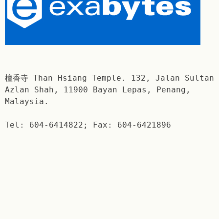
檀香寺 Than Hsiang Temple. 132, Jalan Sultan
Azlan Shah, 11900 Bayan Lepas, Penang,
Malaysia.
Tel: 604-6414822; Fax: 604-6421896