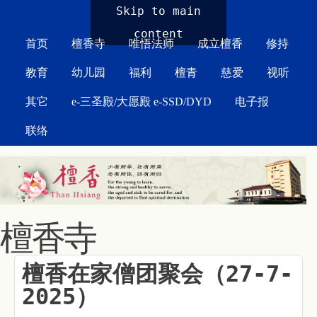
MAIN MENU
Skip to main
content
首页
檀香寺
唯悟法师
成立檀香
修持
教育
幼儿园
福利
檀青
慈爱
视听
其它
e-三圣殿/大愿殿 e-SSD/DYD
电子报
联络
檀香寺
檀香在家僧团聚会（27-7-
2025）