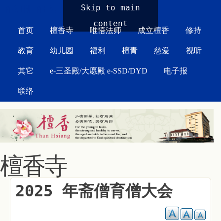
MAIN MENU
Skip to main
content
首页
檀香寺
唯悟法师
成立檀香
修持
教育
幼儿园
福利
檀青
慈爱
视听
其它
e-三圣殿/大愿殿 e-SSD/DYD
电子报
联络
檀香寺
2025 年斋僧育僧大会