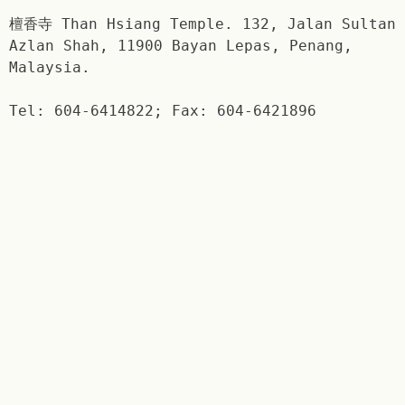
檀香寺 Than Hsiang Temple. 132, Jalan Sultan
Azlan Shah, 11900 Bayan Lepas, Penang,
Malaysia.
Tel: 604-6414822; Fax: 604-6421896