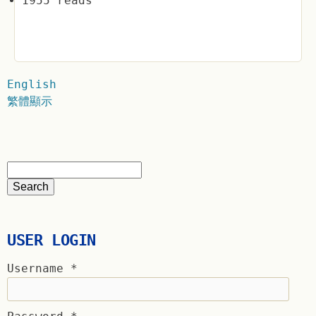
1955 reads
English
繁體顯示
USER LOGIN
Username
*