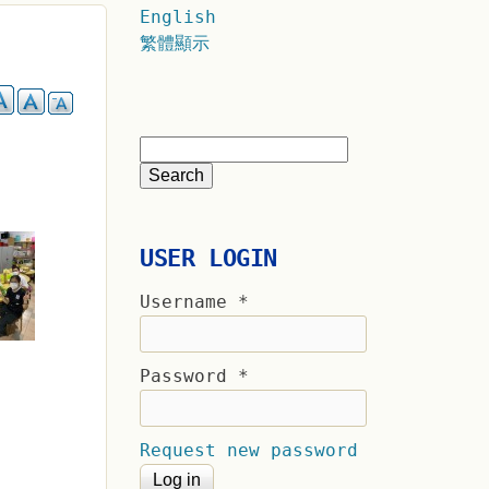
English
繁體顯示
USER LOGIN
Username
*
Password
*
Request new password