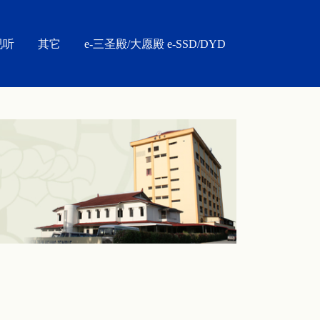
视听
其它
e-三圣殿/大愿殿 e-SSD/DYD