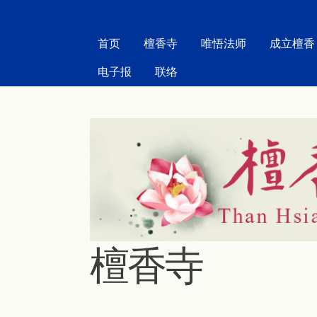
MAIN MENU
首页
檀香寺
唯悟法师
成立檀香
电子报
联络
檀香寺