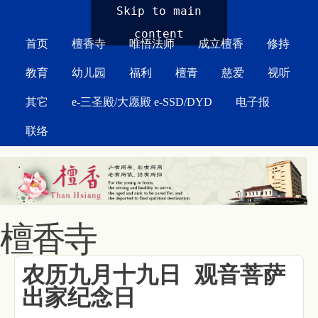
MAIN MENU
Skip to main
content
首页
檀香寺
唯悟法师
成立檀香
修持
教育
幼儿园
福利
檀青
慈爱
视听
其它
e-三圣殿/大愿殿 e-SSD/DYD
电子报
联络
檀香寺
农历九月十九日 观音菩萨
出家纪念日