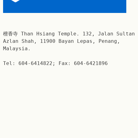
檀香寺 Than Hsiang Temple. 132, Jalan Sultan
Azlan Shah, 11900 Bayan Lepas, Penang,
Malaysia.
Tel: 604-6414822; Fax: 604-6421896