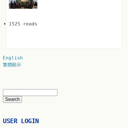
1525 reads
English
繁體顯示
USER LOGIN