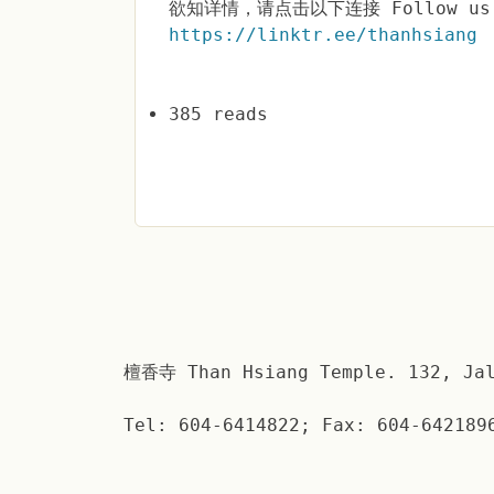
欲知详情，请点击以下连接 Follow us 
https://linktr.ee/thanhsiang
385 reads
檀香寺 Than Hsiang Temple. 132, Jal
Tel: 604-6414822; Fax: 604-642189