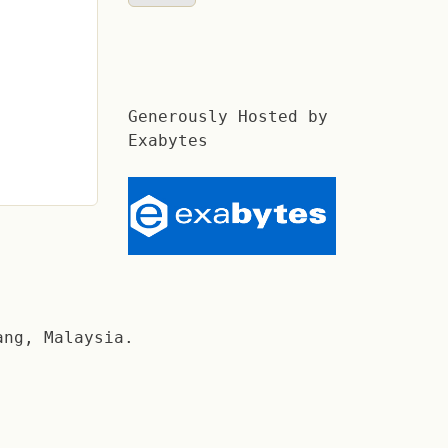
Generously Hosted by
Exabytes
ang, Malaysia.