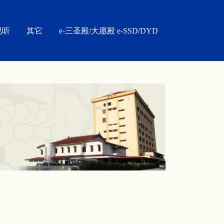
视听
其它
e-三圣殿/大愿殿 e-SSD/DYD