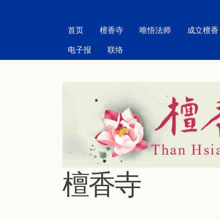
MAIN MENU
首页
檀香寺
唯悟法师
成立檀香
电子报
联络
檀香寺