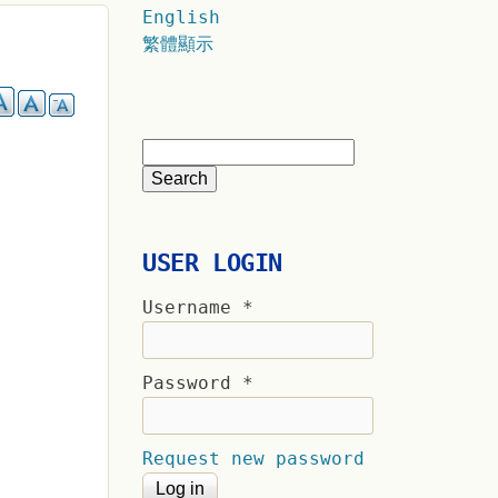
English
繁體顯示
USER LOGIN
Username
*
Password
*
Request new password