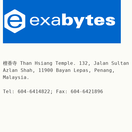
檀香寺 Than Hsiang Temple. 132, Jalan Sultan
Azlan Shah, 11900 Bayan Lepas, Penang,
Malaysia.
Tel: 604-6414822; Fax: 604-6421896