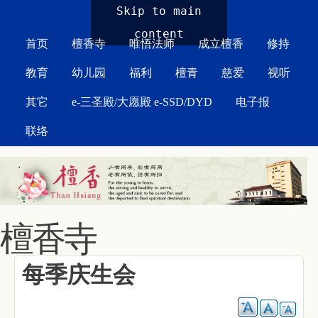
MAIN MENU
Skip to main
content
首页
檀香寺
唯悟法师
成立檀香
修持
教育
幼儿园
福利
檀青
慈爱
视听
其它
e-三圣殿/大愿殿 e-SSD/DYD
电子报
联络
檀香寺
每季庆生会