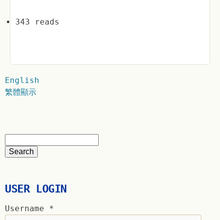
343 reads
English
繁體顯示
USER LOGIN
Username
*