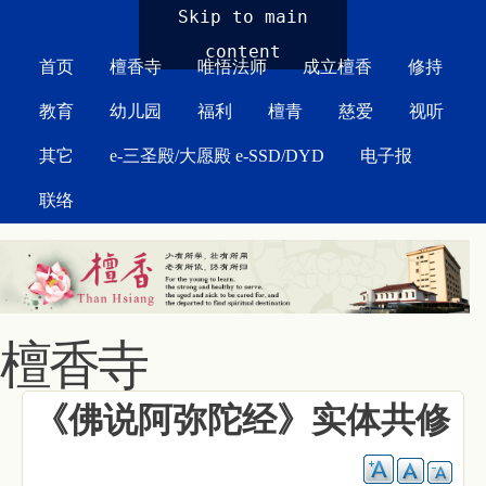
MAIN MENU
Skip to main
content
首页
檀香寺
唯悟法师
成立檀香
修持
教育
幼儿园
福利
檀青
慈爱
视听
其它
e-三圣殿/大愿殿 e-SSD/DYD
电子报
联络
檀香寺
《佛说阿弥陀经》实体共修