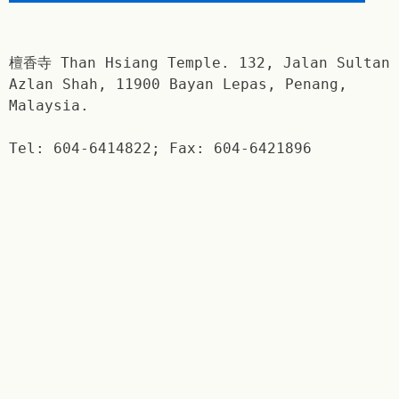
檀香寺 Than Hsiang Temple. 132, Jalan Sultan
Azlan Shah, 11900 Bayan Lepas, Penang,
Malaysia.
Tel: 604-6414822; Fax: 604-6421896