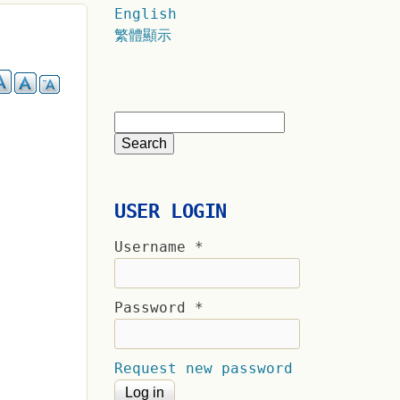
English
繁體顯示
USER LOGIN
Username
*
Password
*
Request new password