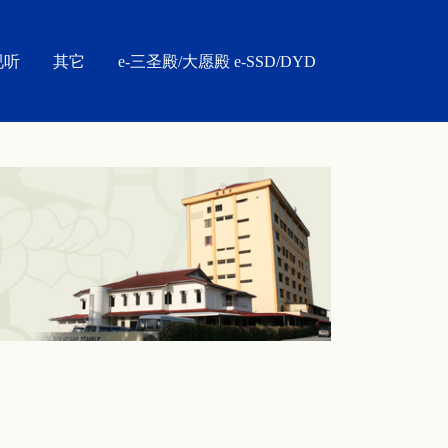
视听
其它
e-三圣殿/大愿殿 e-SSD/DYD