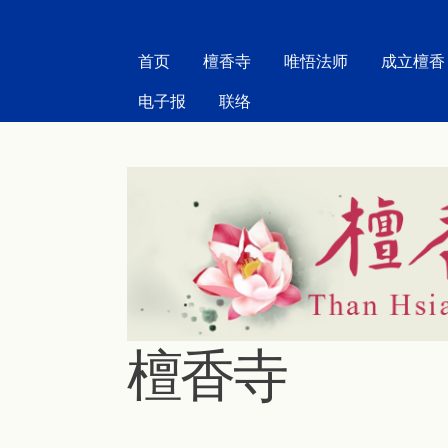
MAIN MENU
首页
檀香寺
唯悟法师
成立檀香
电子报
联络
檀香寺