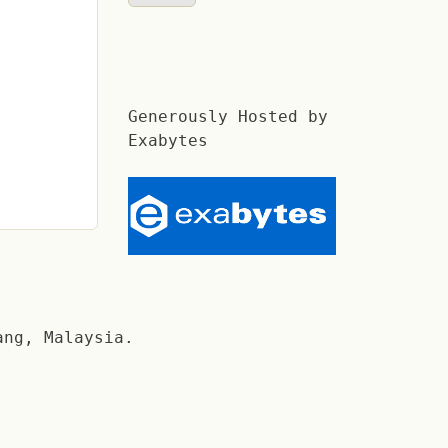
Generously Hosted by
Exabytes
ang, Malaysia.