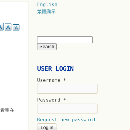
English
繁體顯示
USER LOGIN
Username
*
Password
*
 希望在
Request new password