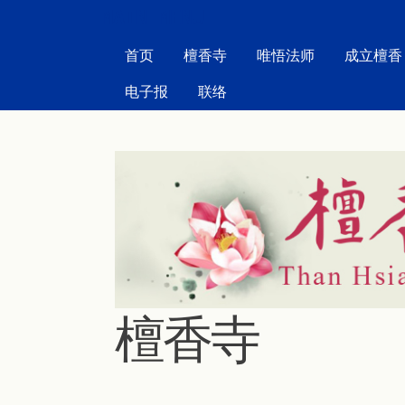
MAIN MENU
首页
檀香寺
唯悟法师
成立檀香
电子报
联络
檀香寺