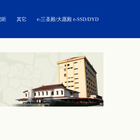
视听
其它
e-三圣殿/大愿殿 e-SSD/DYD