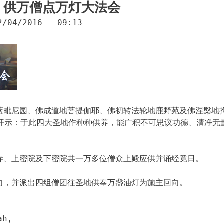
 供万僧点万灯大法会
2/04/2016 - 09:13
地蓝毗尼园、佛成道地菩提伽耶、佛初转法轮地鹿野苑及佛涅槃地
开示：于此四大圣地作种种供养，能广积不可思议功德、清净无
蚌寺、上密院及下密院共一万多位僧众上殿应供并诵经竟日。
回向，并派出四组僧团往圣地供奉万盏油灯为施主回向。
ah,