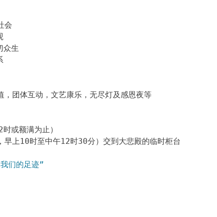
社会
观
切众生
系
值，团体互动，文艺康乐，无尽灯及感恩夜等
12时或额满为止）
早上10时至中午12时30分）交到大悲殿的临时柜台
“我们的足迹”