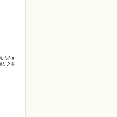
拘尸那拉
量劫之罪