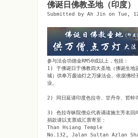
佛诞日佛教圣地（印度）
Submitted by
Ah Jin
on
Tue, 1
参与法会功德金RM50或以上，包括：
1) 于佛诞日于佛教四大圣地（佛诞生
城）供奉万盏油灯之万缘法会。依据佛经
业。
2) 同日延请印度色拉寺、甘丹寺、哲
3) 色拉寺昧院僧众代表诵读施主芳名
捐款请以支票或汇票寄至：
Than Hsiang Temple
No.132, Jalan Sultan Azlan Sh