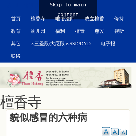
MAIN MENU
Skip to main
content
首页
檀香寺
唯悟法师
成立檀香
修持
教育
幼儿园
福利
檀青
慈爱
视听
其它
e-三圣殿/大愿殿 e-SSD/DYD
电子报
联络
檀香寺
貌似感冒的六种病