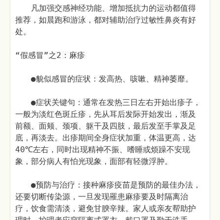
凡加强交感神经功能、增加抵抗力的运动都值得
推荐，如晨跑和游泳，都对辅助治疗过敏性鼻炎有好
处。
“假感冒”之2：麻疹
●貌似感冒的症状：发高热、咳嗽、精神萎靡。
●症状关键句：通常在发热三日左右开始出疹子，
一般为淡红色斑丘疹，先从耳后发际开始发出，渐及
前额、面颊、颈项、躯干及四肢，最后发至手掌及足
底，再淡去。出疹期间全身症状加重，体温更高，达
40℃左右，同时出现精神不振、嗜睡或烦躁不安现
象，部分病人有怕光现象，面部有轻微浮肿。
●预防与治疗：接种麻疹疫苗是预防的最佳办法，
还要切断传染源，一旦发现罹患麻疹要及时隔离治
疗，饮食需清淡，避免甘腴辛辣。家人或亲友帮助护