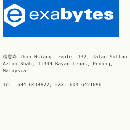
檀香寺 Than Hsiang Temple. 132, Jalan Sultan
Azlan Shah, 11900 Bayan Lepas, Penang,
Malaysia.
Tel: 604-6414822; Fax: 604-6421896