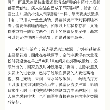
脚”，而且无论是抗生素还是清热解毒的中药对此症状
都毫无触动。病人自述自己成了“喷嚏精”，就像《白
雪公主》里的小矮人“喷嚏精”一样，每天要换洗数条
手帕，或用去一盒盒抽纸。鼻塞状况严重到躺着睡不
着，偏要坐着睡的地步。如果以上症状都存在，又逢
换季或前一阵经过两个月以上的感冒反复发作，基本
可以判定你得的不是感冒，而是过敏性鼻炎。
●预防与治疗：首先要远离过敏源，户外的过敏源
主要是花粉，因此在春秋两季，空气中飘浮有大量花
粉时要避免在早上5点到10点间外出郊游或锻炼，必
须外出的，回家后及时冲洗淋浴并换装，去除衣服及
头发上的过敏源。已得了过敏性鼻炎的人要远离地
毯、有毛宠物、香烟、香水等致敏源。 药物治疗方
面以服用抗组织胺类药为主，鼻塞及流涕严重，影响
日常生活时可用拟交感神经制剂或含类固醇制剂，喷
入鼻内缓解症状，也可由医生直接在鼻腔内注射类固
醇制剂。