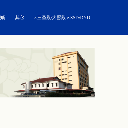
视听
其它
e-三圣殿/大愿殿 e-SSD/DYD