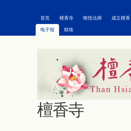
MAIN MENU
首页
檀香寺
唯悟法师
成立檀香
电子报
联络
檀香寺