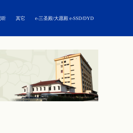
视听
其它
e-三圣殿/大愿殿 e-SSD/DYD