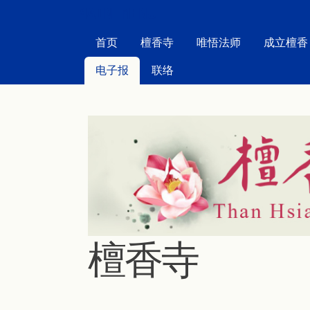
MAIN MENU
首页
檀香寺
唯悟法师
成立檀香
电子报
联络
檀香寺