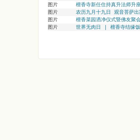
图片
檀香寺新任住持真升法师升
图片
农历九月十九日 观音菩萨出
图片
檀香菜园洒净仪式暨佛友聚
图片
世界无肉日 | 檀香寺结缘