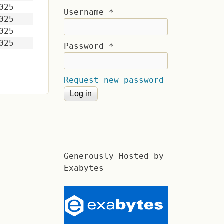
025
Username
*
025
025
025
Password
*
Request new password
Generously Hosted by
Exabytes