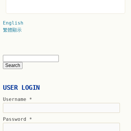
English
繁體顯示
USER LOGIN
Username
*
Password
*