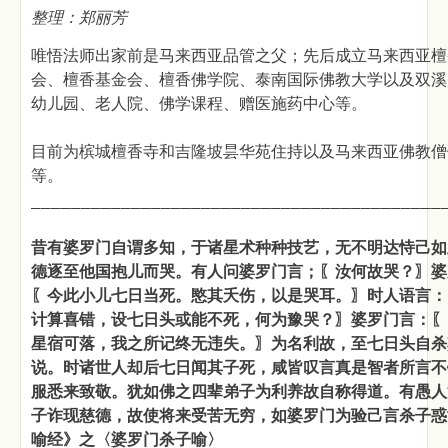
整理：郑丽芳
唯悟法师出家前是马来西亚品管之父；先后成立马来西亚檀
会、檀香基金会、檀香佛学院、泰南国际佛教大学以及双溪
幼儿园、老人院、佛学课程、赠医施药中心等。
目前为槟城檀香寺和吉隆坡昙华苑住持以及马来西亚佛教僧
等。
_________________________________________
昔有婆罗门自谓多知，于诸星术种种技艺，无不明达恃己如
德逐至他国抱儿而哭。有人问婆罗门言；〖汝何故哭？〗婆
〖今此小儿七日当死。愍其夭伤，以是哭耳。〗时人语言：
计算喜错，设七日头或能不死，何为豫哭？〗婆罗门言：〖
星宿可落，我之所记终无违失。〗为名利故，至七日头自杀
说。时诸世人却后七日闻其子死，咸皆叹言真是智者所言不
服悉来致敬。犹如佛之四辈弟子为利养故自称得道。有愚人
子诈现慈德，故使将来受苦无穷，如婆罗门为验己言杀子惑
喻经》之〈婆罗门杀子喻〉