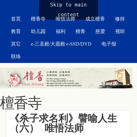
MAIN MENU
Skip to main
content
首页
檀香寺
唯悟法师
成立檀香
修持
教育
幼儿园
福利
檀青
慈爱
视听
其它
e-三圣殿/大愿殿 e-SSD/DYD
电子报
联络
檀香寺
《杀子求名利》譬喻人生
（六） 唯悟法师