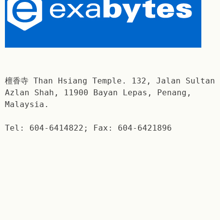
檀香寺 Than Hsiang Temple. 132, Jalan Sultan
Azlan Shah, 11900 Bayan Lepas, Penang,
Malaysia.
Tel: 604-6414822; Fax: 604-6421896