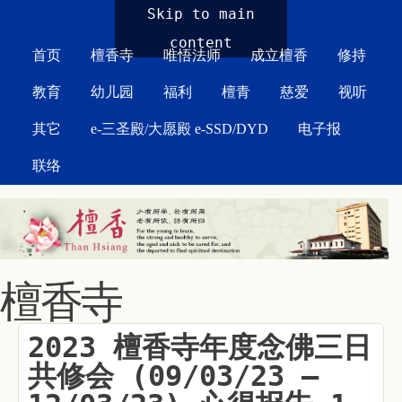
MAIN MENU
Skip to main
content
首页
檀香寺
唯悟法师
成立檀香
修持
教育
幼儿园
福利
檀青
慈爱
视听
其它
e-三圣殿/大愿殿 e-SSD/DYD
电子报
联络
檀香寺
2023 檀香寺年度念佛三日
共修会 (09/03/23 –