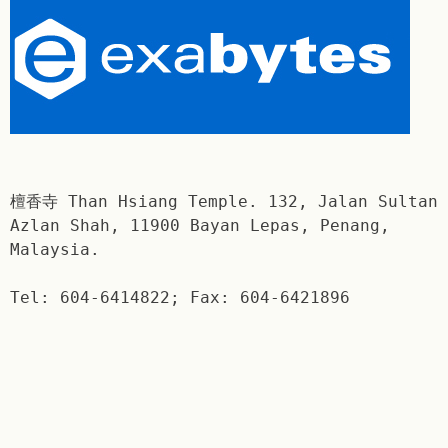
檀香寺 Than Hsiang Temple. 132, Jalan Sultan
Azlan Shah, 11900 Bayan Lepas, Penang,
Malaysia.
Tel: 604-6414822; Fax: 604-6421896