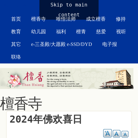
MAIN MENU
Skip to main
content
首页
檀香寺
唯悟法师
成立檀香
修持
教育
幼儿园
福利
檀青
慈爱
视听
其它
e-三圣殿/大愿殿 e-SSD/DYD
电子报
联络
檀香寺
2024年佛欢喜日