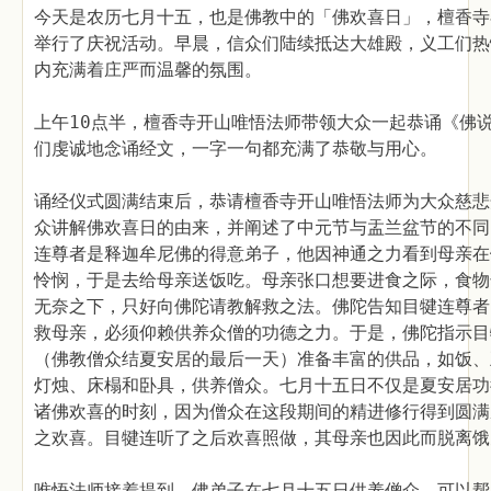
今天是农历七月十五，也是佛教中的「佛欢喜日」，檀香寺
举行了庆祝活动。早晨，信众们陆续抵达大雄殿，义工们热
内充满着庄严而温馨的氛围。
上午10点半，檀香寺开山唯悟法师带领大众一起恭诵《佛
们虔诚地念诵经文，一字一句都充满了恭敬与用心。
诵经仪式圆满结束后，恭请檀香寺开山唯悟法师为大众慈悲
众讲解佛欢喜日的由来，并阐述了中元节与盂兰盆节的不同
连尊者是释迦牟尼佛的得意弟子，他因神通之力看到母亲在
怜悯，于是去给母亲送饭吃。母亲张口想要进食之际，食物
无奈之下，只好向佛陀请教解救之法。佛陀告知目犍连尊者
救母亲，必须仰赖供养众僧的功德之力。于是，佛陀指示目
（佛教僧众结夏安居的最后一天）准备丰富的供品，如饭、
灯烛、床榻和卧具，供养僧众。七月十五日不仅是夏安居功
诸佛欢喜的时刻，因为僧众在这段期间的精进修行得到圆满
之欢喜。目犍连听了之后欢喜照做，其母亲也因此而脱离饿
唯悟法师接着提到，佛弟子在七月十五日供养僧众，可以帮