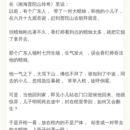
在《南海普陀山传奇》里说：
以前，有个广东人， 带了一对大蜡烛，和他的小儿子，
在六月十九观音诞，赶到普陀山去朝拜观音。
但蜡烛刚点著不久，香灯师看到点的蜡烛太多，就把它熄
了拿开去。
那个广东人顿时七窍生烟，生气发火 ，误会香灯师吞没
他的蜡烛。
他一气之下，大骂下山，佛也不拜了，谁知到了中途，同
去的小儿，忽得急症暴毙， 草草入棺，徒呼倒霉。
可是，当他回到家，即见小儿站在门口迎候他回来。他很
惊异，儿子明明死在途中，封在棺里带回，如何又会翻
生？
于是开棺一看，放在棺内的不是尸体， 却变成一对带去
的大蜡烛，上面还付著一联：