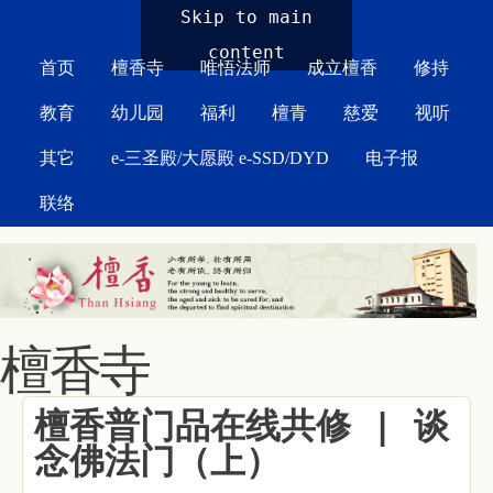
MAIN MENU
Skip to main
content
首页
檀香寺
唯悟法师
成立檀香
修持
教育
幼儿园
福利
檀青
慈爱
视听
其它
e-三圣殿/大愿殿 e-SSD/DYD
电子报
联络
檀香寺
檀香普门品在线共修 | 谈
念佛法门（上）