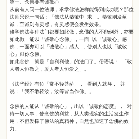
第一、念佛要有诚敬心
从前有人问一位法师，求学佛法怎样能得到成功呢？那位
法师只说一句话：「佛法从恭敬中 求」。恭敬则发至
诚，至诚则有灵感，有灵感便会发生效果。
修学佛法各种法门都要如此做，念佛的人不能例外，亦要
如此做，能以「诚敬心念佛」，一面 以「诚敬心」感
佛，一面亦可以「诚敬心」感人 ，使别人也以「诚敬
心」跟你念佛。
如此念佛，就是「自利利他」的法门了。俗语说： 「敬
人者人恒敬之，爱人者人恒爱之」。
《法华经》有位「常不轻菩萨」， 看到人就拜， 并
说：「我不敢轻汝，汝等皆当作佛」。
念佛的人能从「诚敬的心」，出以「诚敬的态度」， 对
待一切人事，使念佛的利益，从人类现实的生活发生作
用，不但发挥了佛法的真精神，自然也加速了念佛的效
力。