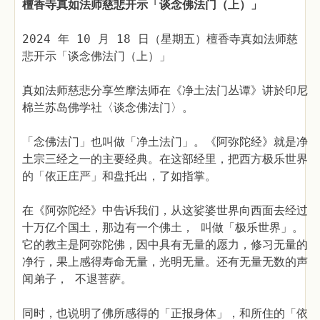
檀香寺真如法师慈悲开示「谈念佛法门（上）」
2024 年 10 月 18 日（星期五）檀香寺真如法师慈
悲开示「谈念佛法门（上）」
真如法师慈悲分享竺摩法师在《净土法门丛谭》讲於印尼
棉兰苏岛佛学社〈谈念佛法门〉。
「念佛法门」也叫做「净土法门」。《阿弥陀经》就是净
土宗三经之一的主要经典。在这部经里，把西方极乐世界
的「依正庄严」和盘托出，了如指掌。
在《阿弥陀经》中告诉我们，从这娑婆世界向西面去经过
十万亿个国土，那边有一个佛土， 叫做「极乐世界」。
它的教主是阿弥陀佛，因中具有无量的愿力，修习无量的
净行，果上感得寿命无量，光明无量。还有无量无数的声
闻弟子， 不退菩萨。
同时，也说明了佛所感得的「正报身体」，和所住的「依