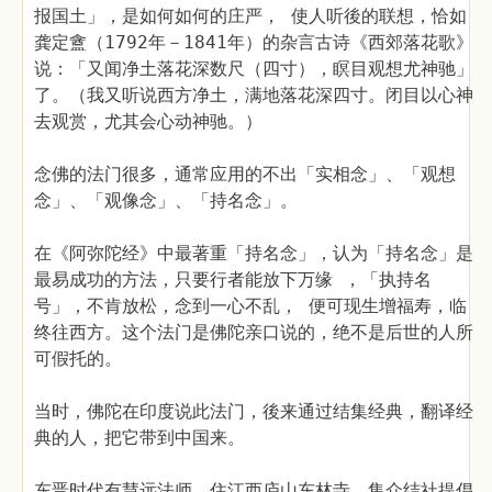
报国土」，是如何如何的庄严， 使人听後的联想，恰如
龚定盦（1792年－1841年）的杂言古诗《西郊落花歌》
说：「又闻净土落花深数尺（四寸），瞑目观想尤神驰」
了。（我又听说西方净土，满地落花深四寸。闭目以心神
去观赏，尤其会心动神驰。）
念佛的法门很多，通常应用的不出「实相念」、「观想
念」、「观像念」、「持名念」。
在《阿弥陀经》中最著重「持名念」，认为「持名念」是
最易成功的方法，只要行者能放下万缘 ，「执持名
号」，不肯放松，念到一心不乱， 便可现生增福寿，临
终往西方。这个法门是佛陀亲口说的，绝不是后世的人所
可假托的。
当时，佛陀在印度说此法门，後来通过结集经典，翻译经
典的人，把它带到中国来。
东晋时代有慧远法师，住江西庐山东林寺，集众结社提倡