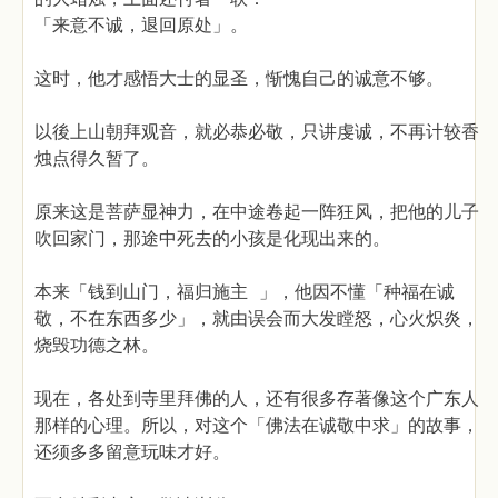
「来意不诚，退回原处」。
这时，他才感悟大士的显圣，惭愧自己的诚意不够。
以後上山朝拜观音，就必恭必敬，只讲虔诚，不再计较香
烛点得久暂了。
原来这是菩萨显神力，在中途卷起一阵狂风，把他的儿子
吹回家门，那途中死去的小孩是化现出来的。
本来「钱到山门，福归施主 」，他因不懂「种福在诚
敬，不在东西多少」，就由误会而大发瞠怒，心火炽炎，
烧毁功德之林。
现在，各处到寺里拜佛的人，还有很多存著像这个广东人
那样的心理。所以，对这个「佛法在诚敬中求」的故事，
还须多多留意玩味才好。