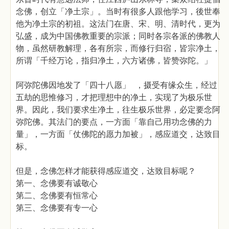
念佛，创立「净土宗」。当时有很多人跟他学习，後世奉
他为净土宗的初祖。这法门在唐、宋、明、清时代，更为
弘盛，成为中国佛教重要的宗派；同时各宗各派的佛教人
物，虽然研教解理，各有所宗，而修行归宿，皆宗净土，
所谓「千经万论，指归净土，六方诸佛，皆赞弥陀。」
阿弥陀佛因地发了「四十八愿」 ，摄受有缘众生，经过
五劫的思惟修习，才把理想中的净土，实现了为极乐世
界。因此，我们要求生净土，往生极乐世界，必定要念阿
弥陀佛。其法门的要点，一方面「靠自己用功念佛的力
量」，一方面「仗佛陀的愿力加被」，感应道交，达致目
标。
但是，念佛怎样才能获得感应道交，达致目标呢？
第一、念佛要有诚敬心
第二、念佛要有恒常心
第三、念佛要有专一心