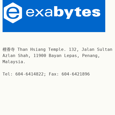
檀香寺 Than Hsiang Temple. 132, Jalan Sultan
Azlan Shah, 11900 Bayan Lepas, Penang,
Malaysia.
Tel: 604-6414822; Fax: 604-6421896