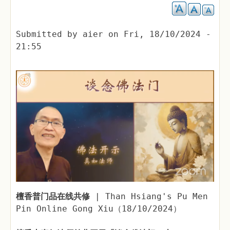
Submitted by
aier
on
Fri, 18/10/2024 -
21:55
檀香普门品在线共修
| Than Hsiang's Pu Men
Pin Online Gong Xiu（18/10/2024）