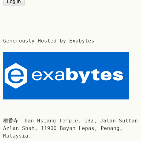
Generously Hosted by Exabytes
檀香寺 Than Hsiang Temple. 132, Jalan Sultan
Azlan Shah, 11900 Bayan Lepas, Penang,
Malaysia.