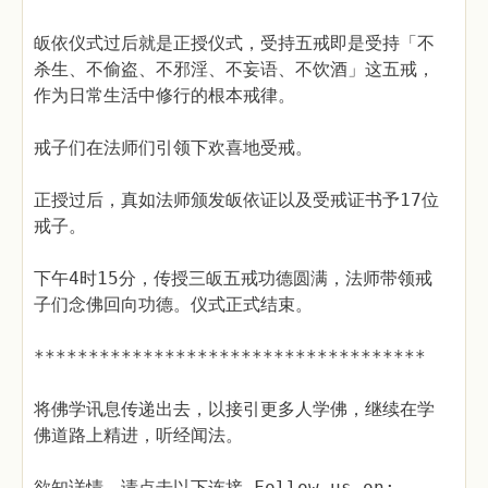
皈依仪式过后就是正授仪式，受持五戒即是受持「不
杀生、不偷盗、不邪淫、不妄语、不饮酒」这五戒，
作为日常生活中修行的根本戒律。
戒子们在法师们引领下欢喜地受戒。
正授过后，真如法师颁发皈依证以及受戒证书予17位
戒子。
下午4时15分，传授三皈五戒功德圆满，法师带领戒
子们念佛回向功德。仪式正式结束。
************************************
将佛学讯息传递出去，以接引更多人学佛，继续在学
佛道路上精进，听经闻法。
欲知详情，请点击以下连接 Follow us on: