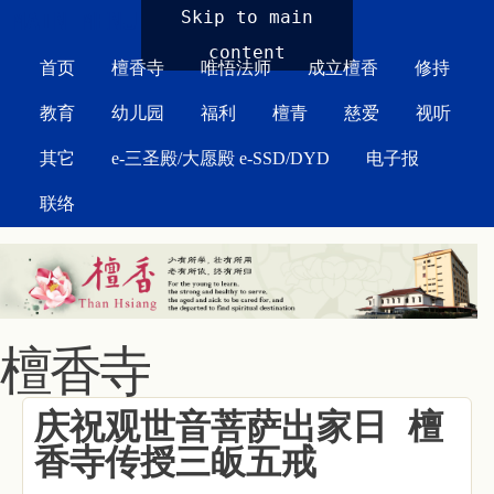
MAIN MENU
Skip to main
content
首页
檀香寺
唯悟法师
成立檀香
修持
教育
幼儿园
福利
檀青
慈爱
视听
其它
e-三圣殿/大愿殿 e-SSD/DYD
电子报
联络
檀香寺
庆祝观世音菩萨出家日 檀
香寺传授三皈五戒