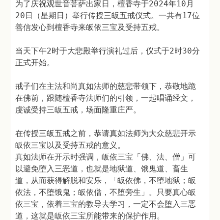
为了庆祝观世音菩萨出家日，檀香寺于2024年10月
20日（星期日）举行传授三皈五戒仪式。一共有17位
善信发心到檀香寺来皈依三宝及受持五戒。
当天下午2时于大悲殿举行演礼过后，仪式于2时30分
正式开始。
戒子们在主法和尚真如法师的慈悲带领下，恭敬地跪
在佛前，跟随檀香寺法师们的引领，一起唱诵经文，
虔诚受持三皈五戒，场面隆重庄严。
在传授三皈五戒之前，恭请真如法师为大众慈悲开示
皈依三宝以及受持五戒的意义。
真如法师在开示时强调，皈依三宝「佛、法、僧」可
以避免堕入三恶道，也就是地狱道、饿鬼道、畜生
道，从而获得解脱和安乐，「皈依佛，不堕地狱；皈
依法，不堕饿鬼；皈依僧，不堕旁生」。只要真心皈
依三宝，依着三宝的教导去学习，一定不会堕入三恶
道，这就是皈依三宝所能带来的保护作用。