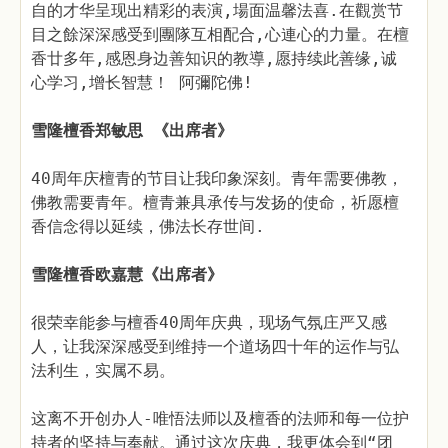
自的才华呈现出精彩的表演,場面温馨法喜.在觀赏节
目之餘深深感受到團隊互相配合,心連心的力量。在檀
香廿多年,感恩身边善知识的教導,愿持续此善缘,诚
心学习,增长智慧！ 阿彌陀佛!
雪隆檀香郑敏思 《出席者》
40周年庆檀青的节目让我印象深刻。青年需要佛教，
佛教需要青年。檀青兼具承传与发扬的使命，祈愿檀
香信念得以延续，佛法长存世间.
雪隆檀香欧嘉慧《出席者》
很荣幸能参与檀香40周年庆典，现场气氛庄严又感
人，让我深深感受到维持一个道场四十年的运作与弘
法利生，实属不易。
这离不开创办人-唯悟法师以及檀香的法师和每一位护
持者的坚持与奉献。通过这次庆典，我更体会到“团