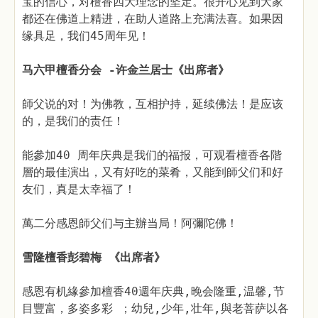
宝的信心，对檀香四大理念的坚定。很开心见到大家
都还在佛道上精进，在助人道路上充满法喜。如果因
缘具足，我们45周年见！
马六甲檀香分会 -许金兰居士《出席者》
師父说的对！为佛教，互相护持，延续佛法！是应该
的，是我们的责任！
能參加40 周年庆典是我们的福报，可观看檀香各階
層的最佳演出，又有好吃的菜肴，又能到師父们和好
友们，真是太幸福了！
萬二分感恩師父们与主辦当局！阿彌陀佛！
雪隆檀香彭碧梅 《出席者》
感恩有机緣參加檀香40週年庆典,晚会隆重,温馨,节
目豐富，多姿多彩 ；幼兒,少年,壮年,與老菩萨以各