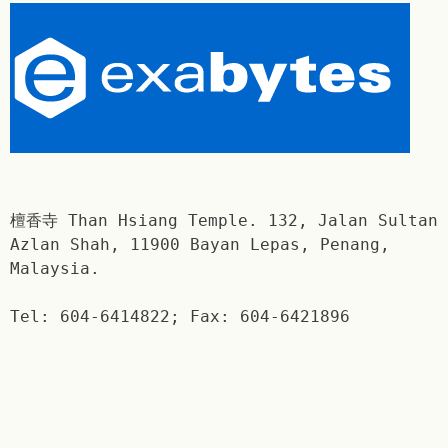
檀香寺 Than Hsiang Temple. 132, Jalan Sultan
Azlan Shah, 11900 Bayan Lepas, Penang,
Malaysia.
Tel: 604-6414822; Fax: 604-6421896