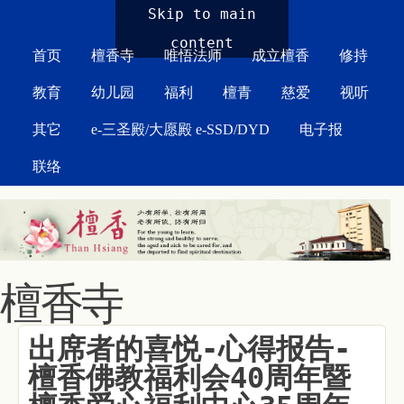
MAIN MENU
Skip to main
content
首页
檀香寺
唯悟法师
成立檀香
修持
教育
幼儿园
福利
檀青
慈爱
视听
其它
e-三圣殿/大愿殿 e-SSD/DYD
电子报
联络
檀香寺
出席者的喜悦-心得报告-
檀香佛教福利会40周年暨