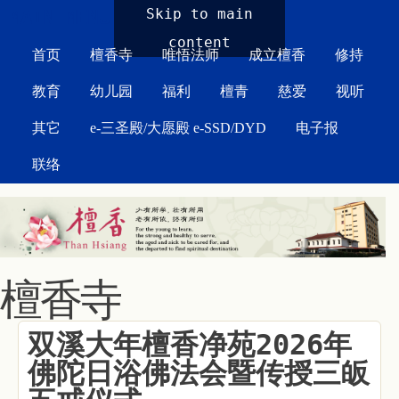
MAIN MENU
Skip to main
content
首页
檀香寺
唯悟法师
成立檀香
修持
教育
幼儿园
福利
檀青
慈爱
视听
其它
e-三圣殿/大愿殿 e-SSD/DYD
电子报
联络
檀香寺
双溪大年檀香净苑2026年
佛陀日浴佛法会暨传授三皈