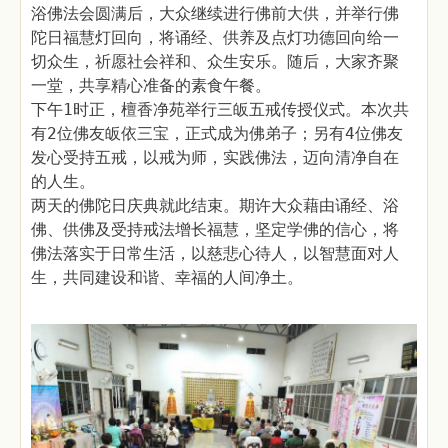
浴佛法会圆满后，大众继续进行佛前大供，并举行佛
陀日福慧灯回向，将诵经、供养及点灯功德回向给一
切众生，祈愿社会祥和、众生安乐。随后，大家齐聚
一堂，共享精心准备的素食午餐。
下午1时正，檀香净苑举行三皈五戒传授仪式。本次共
有2位佛友皈依三宝，正式成为佛弟子；另有4位佛友
发心受持五戒，以戒为师，实践佛法，迈向清净自在
的人生。
两天的佛陀日庆典就此结束。期许大众藉由诵经、浴
佛、供佛及受持戒法增长福慧，坚定学佛的信心，将
佛法落实于日常生活，以慈悲心待人，以智慧面对人
生，共同建设和谐、幸福的人间净土。