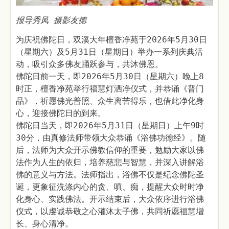
报导秀凤 摄影友德
为庆祝佛陀日，双溪大年檀香净苑于2026年5月30日
（星期六）及5月31日（星期日）举办一系列庆典活
动，吸引众多佛友踊跃参与，共沐佛恩。
佛陀日前一天，即2026年5月30日（星期六）晚上8
时正，檀香净苑举行福慧灯洒净仪式，并恭诵《普门
品》，祈愿佛光普照、众生离苦得乐，也借此净化身
心，迎接佛陀日的到来。
佛陀日当天，即2026年5月31日（星期日）上午9时
30分，由真修法师带领大众恭诵《浴佛功德经》。随
后，法师为大众开示佛教信仰的重要，勉励大家以佛
法作为人生的依归，培养慈悲与智慧，并深入讲解浴
佛的意义与方法。法师指出，浴佛不仅是纪念佛陀圣
诞，更象征洗涤内心的贪、嗔、痴，提醒大众时时净
化身心、实践佛法。开示结束后，大众依序进行浴佛
仪式，以虔诚恭敬之心灌沐太子佛，共同祈愿福慧增
长、身心清净。