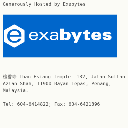
Generously Hosted by Exabytes
檀香寺 Than Hsiang Temple. 132, Jalan Sultan
Azlan Shah, 11900 Bayan Lepas, Penang,
Malaysia.
Tel: 604-6414822; Fax: 604-6421896