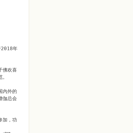
018年
于佛欢喜
范。
国內外的
僧伽总会
参加，功