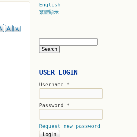
English
繁體顯示
USER LOGIN
Username
*
Password
*
Request new password