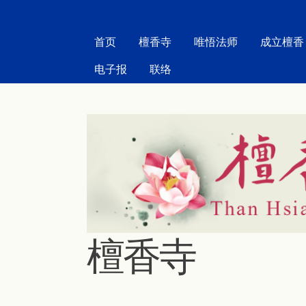
MAIN MENU
首页
檀香寺
唯悟法师
成立檀香
电子报
联络
檀香寺