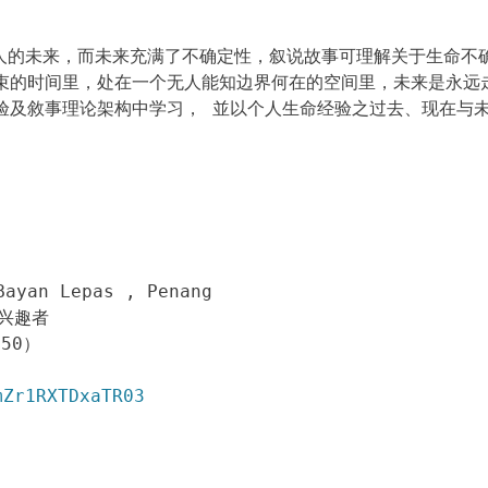
向人的未来，而未来充满了不确定性，叙说故事可理解关于生命不
束的时间里，处在一个无人能知边界何在的空间里，未来是永远
验及敘事理论架构中学习， 並以个人生命经验之过去、现在与
Bayan Lepas , Penang
兴趣者
350）
mZr1RXTDxaTR03