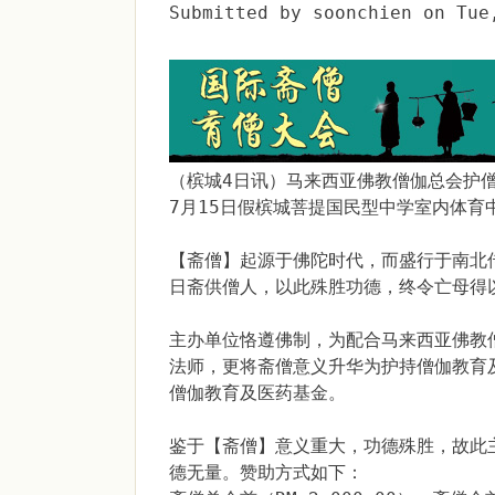
Submitted by
soonchien
on
Tue
（槟城4日讯）马来西亚佛教僧伽总会护僧
7月15日假槟城菩提国民型中学室内体
【斋僧】起源于佛陀时代，而盛行于南北
日斋供僧人，以此殊胜功德，终令亡母得
主办单位恪遵佛制，为配合马来西亚佛教
法师，更将斋僧意义升华为护持僧伽教育
僧伽教育及医药基金。
鉴于【斋僧】意义重大，功德殊胜，故此
德无量。赞助方式如下：