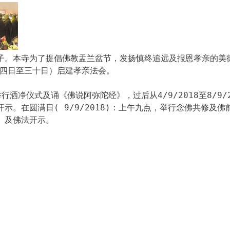
子。本寺为了提倡佛教盂兰盆节，发扬慎终追远及报恩孝亲的美
月廿四日至三十日）启建孝亲法会。
将举行洒净仪式及诵《佛说阿弥陀经》，过后从4/9/2018至8/9/2
示。在圆满日( 9/9/2018)：上午九点，举行念佛共修及佛
》及佛法开示。