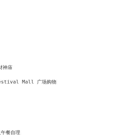
财神庙
stival Mall 广场购物
及午餐自理