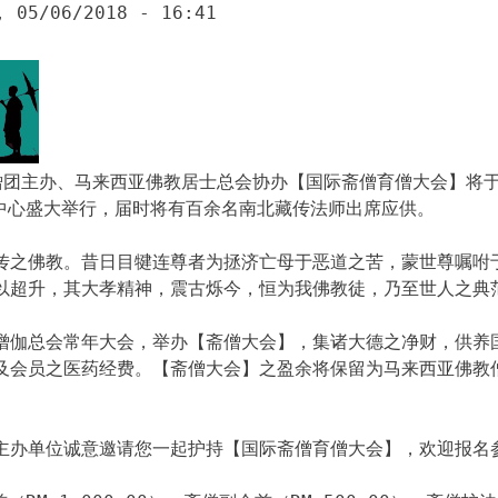
, 05/06/2018 - 16:41
团主办、马来西亚佛教居士总会协办【国际斋僧育僧大会】将于2
育中心盛大举行，届时将有百余名南北藏传法师出席应供。
传之佛教。昔日目犍连尊者为拯济亡母于恶道之苦，蒙世尊嘱咐
以超升，其大孝精神，震古烁今，恒为我佛教徒，乃至世人之典
僧伽总会常年大会，举办【斋僧大会】，集诸大德之净财，供养
及会员之医药经费。【斋僧大会】之盈余将保留为马来西亚佛教
主办单位诚意邀请您一起护持【国际斋僧育僧大会】，欢迎报名