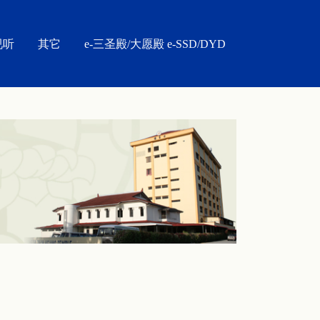
视听
其它
e-三圣殿/大愿殿 e-SSD/DYD