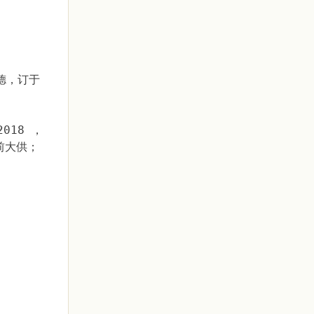
德，订于
018 ，
前大供；