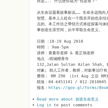
而是….. 什么使你成为”你是谁？”
从生命议题看故事叙说…… 生命永远指
智慧。基本上人处在一个既非开始也非结
点的。本工作坊之帶領方式将從探索与体
事创造生涯空间，从中萃取生命意义。
日期 :18-19 Aug 2018
時間 : 9am-5pm
讲师：黄素菲老师 & 黄正旭老师
地点 :槟城檀香寺
132,Jalan Sultan Azlan Shah, 
对象; 助人工作者，教师，对叙事治疗有
费用： RM 290 （1st Aug 之后 RM
联络：04-6451141 / 012-2810045
报名：
https://goo.gl/forms/8nu
Read more
about 创造生命意义
Log in
to post comments