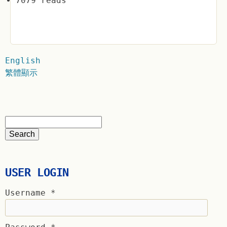
7079 reads
English
繁體顯示
USER LOGIN
Username
*