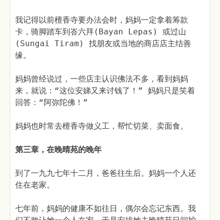
我记得以前檀香寺要办法会时，妈妈一定拿着筹款
卡，骑脚踏车到峇六拜(Bayan Lepas) 或过山
(Sungai Tiram) 找朋友或当地的商店店主结善
缘。
妈妈曾经说过，一些店主认识佛法不多，看到妈妈
来，就说：“这位安娣又来讨钱了！” 妈妈只是笑着
回答：“阿弥陀佛！”
妈妈也时常去檀香寺做义工，帮忙切菜、卖面食。
第三章，在晚晴苑的晚年
到了一九九七年十二月，爸爸往生后。妈妈一个人还
住在老家。
七年前，妈妈的健康不如往日，偶尔会忘记东西。我