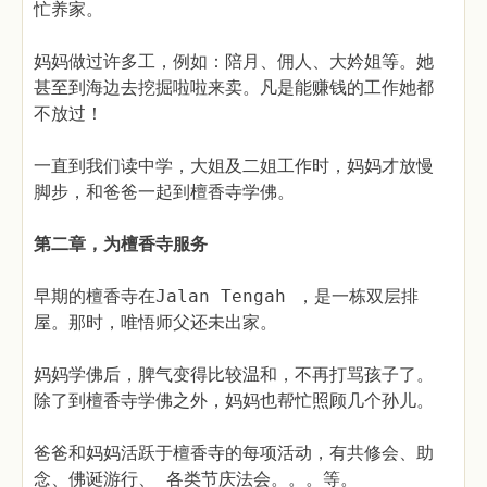
忙养家。
妈妈做过许多工，例如：陪月、佣人、大妗姐等。她
甚至到海边去挖掘啦啦来卖。凡是能赚钱的工作她都
不放过！
一直到我们读中学，大姐及二姐工作时，妈妈才放慢
脚步，和爸爸一起到檀香寺学佛。
第二章，为檀香寺服务
早期的檀香寺在Jalan Tengah ，是一栋双层排
屋。那时，唯悟师父还未出家。
妈妈学佛后，脾气变得比较温和，不再打骂孩子了。
除了到檀香寺学佛之外，妈妈也帮忙照顾几个孙儿。
爸爸和妈妈活跃于檀香寺的每项活动，有共修会、助
念、佛诞游行、 各类节庆法会。。。等。