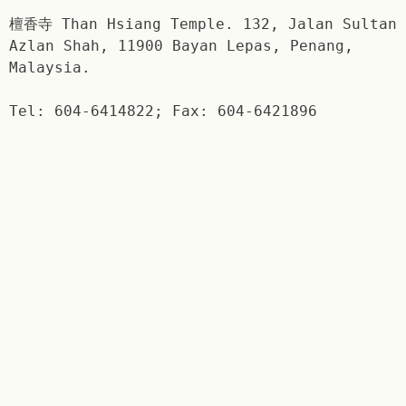
檀香寺 Than Hsiang Temple. 132, Jalan Sultan
Azlan Shah, 11900 Bayan Lepas, Penang,
Malaysia.
Tel: 604-6414822; Fax: 604-6421896