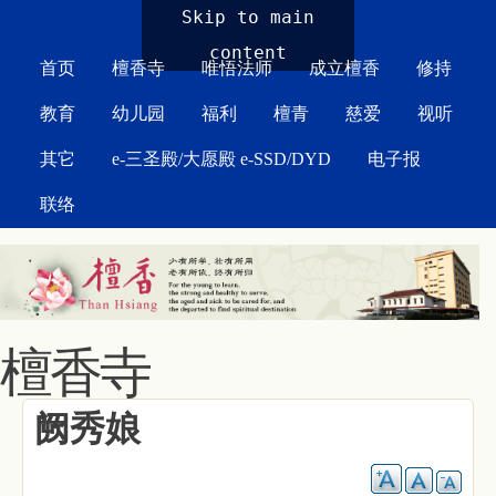
MAIN MENU
Skip to main
content
首页
檀香寺
唯悟法师
成立檀香
修持
教育
幼儿园
福利
檀青
慈爱
视听
其它
e-三圣殿/大愿殿 e-SSD/DYD
电子报
联络
檀香寺
阙秀娘