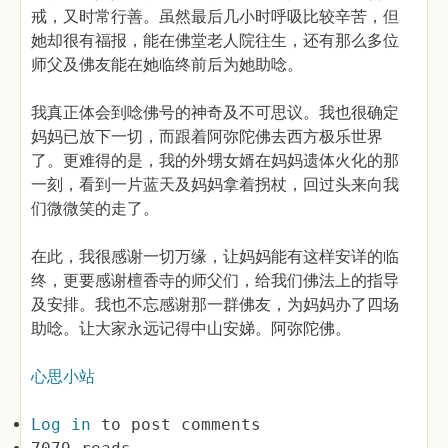
戒，又时常行善。虽然最后几小时呼吸比较辛苦，但
她却很有福报，能在佛堂老人院往生，还有那么多位
师父及佛友能在她临终前后为她助唸。
我真正体会到唸佛号的神奇及不可思议。我也很确定
妈妈已放下一切，而跟着阿弥陀佛去西方极乐世界
了。更难得的是，我的外甥女婿在妈妈遗体火化的那
一刻，看到一片蓝天及妈妈拿着拐杖，回过头来向我
们微微笑的走了。
在此，我很感谢一切万缘，让妈妈能有这样安详的临
终，更要感谢檀香寺的师父们，给我们佛法上的指导
及安排。我也不忘感谢那一群佛友，为妈妈办了四场
助唸。让大家永远记得中山安娣。阿弥陀佛。
心思小站
Log in
to post comments