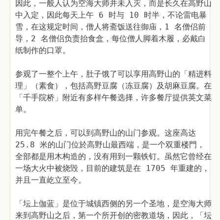
因此，一般人认为空海大师并未入灭，而是长久在高野山
中入定，因此每天上午 6 时与 10 时半，不论雷电暴
雪，在这规定时间，僧人将斋饭送往御庙，1 名僧侣前
导，2 名僧侣负责抬食盒，每位僧人脚着木履，必戴白
纸制作的口罩。
参观了一整个上午，肚子饿了可以享用高野山的「精进料
理」（素食），包括高野豆腐（冻豆腐）及胡麻豆腐。在
「千手院桥」附近有多样午餐选择，许多餐厅提供英文菜
单。
用完午餐之后，可以到高野山的山门参观。这座高达
25.8 米的山门位於高野山最西端，是一个双重楼門，
全部都是用木构造的，没有用到一颗铁钉。虽然它曾经在
一场大火中被烧毁，目前的建筑是在 1705 年重建的，
并且一直屹立至今。
「坛上伽蓝」是位于城镇西侧的另一个圣地，是空海大师
来到高野山之后，第一个所开创的密教道场，因此，「坛