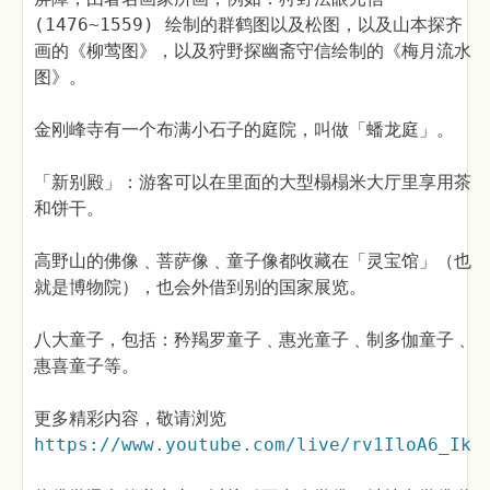
(1476~1559) 绘制的群鹤图以及松图，以及山本探齐
画的《柳莺图》，以及狩野探幽斋守信绘制的《梅月流水
图》。
金刚峰寺有一个布满小石子的庭院，叫做「蟠龙庭」。
「新别殿」：游客可以在里面的大型榻榻米大厅里享用茶
和饼干。
高野山的佛像﹑菩萨像﹑童子像都收藏在「灵宝馆」（也
就是博物院），也会外借到别的国家展览。
八大童子，包括：矜羯罗童子﹑惠光童子﹑制多伽童子﹑
惠喜童子等。
更多精彩内容，敬请浏览
https://www.youtube.com/live/rv1IloA6_Ik