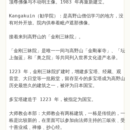
顶尊佛像与不动明王像。1983 年再重新建立。
Kangakuin（勧学院）：是高野山僧侣学习的地方，没
有对外开放。院内供奉着毗卢遮那佛像。
接着来到高野山的「金刚三昧院」。
「金刚三昧院」是唯一一间与高野山「金剛峯寺」、「坛
上伽蓝」和「奥之院」等共同列入世界文化遗产名录。
1223 年，金刚三昧院扩建时，增建多宝塔、经藏、观
音堂、大日堂等一批殿堂，留存至今的多宝塔成为高野山
历史最悠久的建筑之一，被评为日本国宝。
多宝塔建造于 1223 年，被指定为国宝。
大师教会本部：大师教会有两栋建筑，一栋是传统的，一
栋是比较新的，在里面可以参加由法师主持的三皈依﹑受
十善业戒﹑禅修﹑抄心经。