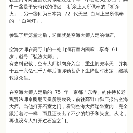
中一盏是平安時代的僧侶——祈亲上人所供奉的「祈亲
火」，另一盏则为日本第 72 代天皇—白河上皇所供奉
的 「白河灯」。
参观了燈笼堂之后，迎面就是空海大师入定的御庙。
空海大师在高野山的一处山洞石室内圆寂，享寿 61
岁，谥号「弘法大师」。
有史料记载，空海大师以肉身入定，重生於兜率天，并将
于五十六亿七千万年后随弥勒菩萨下生降世时出定，继续
救度众生。
在空海大师入定后的 75 年，京都「东寺」的住持长老
观贤法师奉醍醐天皇所赐袈裟，前往高野山御庙报告空海
大师。当他打开石室之门，看到空海大师端坐室内，完全
跟活着时一样，而且还长出了不少的胡子和头发。从此，
再也没有人打开过石室之门。