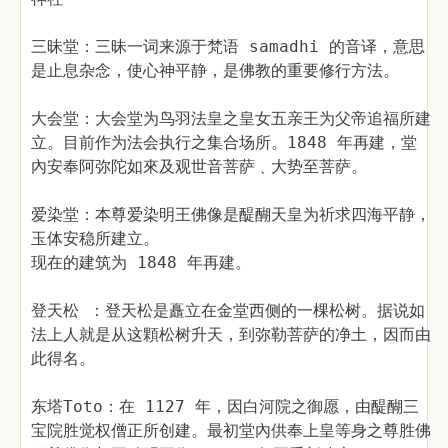
三昧堂：三昧一词来源于梵语 samadhi 的音译，意思
是止息杂念，使心神平静，是佛教的重要修行方法。
大会堂：大会堂为鸟羽法皇之皇女五亲王为父帝追福所建
立。目前作为法会执行之集合场所。1848 年再建，堂
內安奉阿弥陀如來及观世音菩萨﹑大势至菩萨。
爱染堂：本尊爱染明王佛像是醍醐天皇为祈求四海平静，
玉体安稳所建立。
现在的建筑为 1848 年再建。
登天松 ：登天松是矗立在金堂西侧的一棵松树。据说如
法上人就是从这顆松树升天，到弥勒菩萨的净土，因而由
此得名。
东塔Toto：在 1127 年，因白河院之御愿，由醍醐三
宝院胜觉权僧正所创建。最初堂內供奉上皇等身之尊胜佛