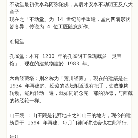
不动堂最初供奉為阿弥陀佛，其后才安奉不动明王及八大
童子。
现在之「不动堂」为 14 世纪前半重建，堂內四隅形状
皆各异，传说为 4 位工匠随意所作。
准提堂
孔雀堂：本尊 1200 年的孔雀明王像现藏於「灵宝
馆」。现在的建筑物建於 1983 年。
六角经藏塔：別名称为「荒川经藏」，現在的建築是在
1934 年再建的。经藏的基坛附近设有把手，变成能夠
转动。能夠转动一遍，就如同诵念完一部的功德，与西藏
的转经轮一样。
山王院 ：山王院是礼拜地主之神山王的地方，现今的建
筑是于 1594 年再建。每月门徒问讲法会也在此举行。
神社