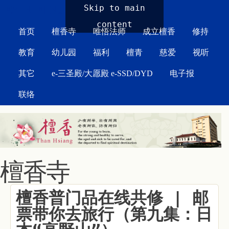
MAIN MENU
Skip to main
content
首页
檀香寺
唯悟法师
成立檀香
修持
教育
幼儿园
福利
檀青
慈爱
视听
其它
e-三圣殿/大愿殿 e-SSD/DYD
电子报
联络
檀香寺
檀香普门品在线共修 | 邮
票带你去旅行（第九集：日