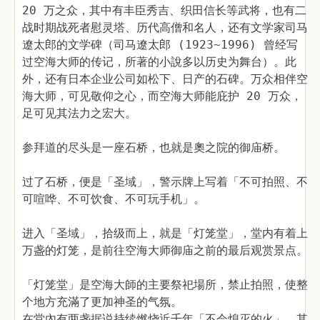
20 万之众，其中有丰臣秀吉、织田信长等武将，也有二
战时期战死者慰灵塔、历代高僧和名人，还有文学家司马
遼太郎的文学碑（司马遼太郎 (1923~1996) 曾经写
过空海大师的传记，所著的小說多以历史为舞台）。此
外，还有日本企业公司如松下、日产的石碑。万众相伴空
海大师，可见敬仰之心，而空海大师能庇护 20 万众，
足可见其法力之宏大。
参拜道的尽头是一座石桥，也就是奧之院的御庙桥。
过了石桥，便是「圣域」，警示牌上写着「不可拍照、不
可喧哗、不可饮食、不可玩手机」。
进入「圣域」，拾级而上，就是「灯笼堂」，堂内有着上
万盏的灯笼，是前往空海大师御庙之前的最后观赏景点。
「灯笼堂」是空海大師的主要祭祀場所，禁止拍照，使整
个地方充滿了更加神圣的气氛。
在堂內有两盏据说持续燃烧近千年「不会熄灭的火」。其