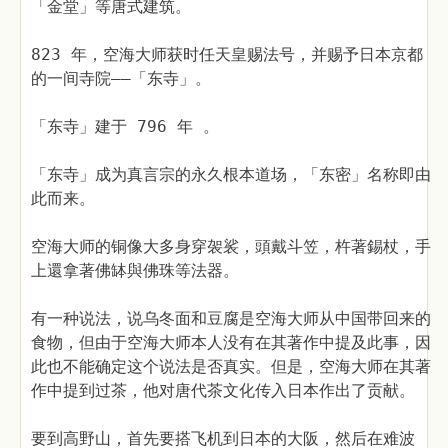
「金堂」等唐式建筑。
823 年，空海大师获时任天皇赐法号，并赐予日本京都
的一间寺院——「东寺」。
「东寺」建于 796 年 。
「东寺」成为真言宗的永久根本道场，「东密」名称即由
此而来。
空海大师的铜像大多身穿袈裟，頭戴斗笠，杵著錫杖，手
上還拿著佛缽與佛珠等法器。
有一种说法，说乌冬面和豆腐是空海大师从中国带回来的
食物，但由于空海大师本人没有在其著作中提及此事，因
此也不能确定这个说法是否真实。但是，空海大师在其著
作中提到过茶，他对唐代茶文化传入日本作出了贡献。
要到高野山，首先要搭飞机到日本的大阪，然后在难波