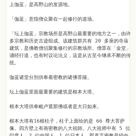
上伽蓝」是高野山的发源地。
「伽蓝」意指僧众聚在一起修行的道场。
「坛上伽蓝」宗教场所是高野山最重要的地方之一，由许
多宗教和历史古迹组成。该建筑群共有 20 多座的寺庙
建筑，是佛教僧侣聚集修行的宗教场所。僧眾在「金堂」
诵经行道，也有时议论法义，這是从古至今继承不断的传
统。
伽蓝诸堂分別供奉着密教的诸佛菩薩。
坛上伽蓝里面最重要的建筑是根本大塔。
根本大塔供奉毗卢遮那佛或者是大日如来。
根本大塔有16根柱子，柱子上面绘的是 66 尊大菩萨
像。四方壁上有画密教的八大祖師。八大祖师中有 5 位
印度人，2 位中国人，1 位日本人，即真言密教是经由