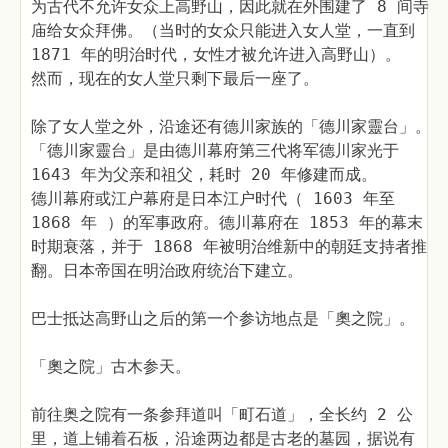
为古代不允许女众上高野山，因此就在外围建了 8 间寺
庙给女众拜佛。（当时的女众只能进入女人堂，一直到
1871 年的明治时代，女性才被允许进入高野山）。
然而，现在的女人堂只剩下最后一座了。
除了女人堂之外，沿途还有德川家族的「德川家靈台」。
「德川家靈台」是由德川幕府第三代将军德川家光于
1643 年为父亲和祖父，耗时 20 年修建而成。
德川幕府或江户幕府是日本江户时代（ 1603 年至
1868 年 ）的军事政府。德川幕府在 1853 年的幕末
时期衰落，并于 1868 年被明治维新中的朝廷支持者推
翻。日本帝国在明治政府统治下建立。
巴士抵达高野山之后的第一个参访地点是「奧之院」。
「奧之院」古木参天。
前往奥之院有一条参拜道叫「町石道」，全长约 2 公
里，道上铺着石板，沿途两边都是古老的墓园，据说有