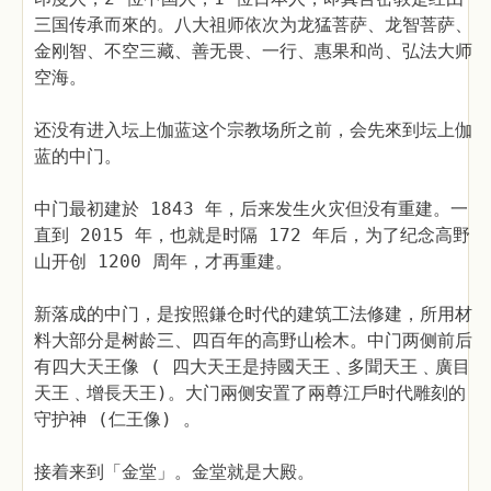
三国传承而來的。八大祖师依次为龙猛菩萨、龙智菩萨、
金刚智、不空三藏、善无畏、一行、惠果和尚、弘法大师
空海。
还没有进入坛上伽蓝这个宗教场所之前，会先來到坛上伽
蓝的中门。
中门最初建於 1843 年，后来发生火灾但没有重建。一
直到 2015 年，也就是时隔 172 年后，为了纪念高野
山开创 1200 周年，才再重建。
新落成的中门，是按照鎌仓时代的建筑工法修建，所用材
料大部分是树龄三、四百年的高野山桧木。中门两侧前后
有四大天王像 ( 四大天王是持國天王﹑多聞天王﹑廣目
天王﹑增長天王)。大门兩侧安置了兩尊江戶时代雕刻的
守护神 (仁王像) 。
接着来到「金堂」。金堂就是大殿。