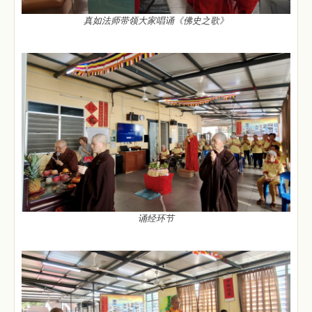
真如法师带领大家唱诵《佛史之歌》
诵经环节