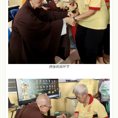
僧伽祝福环节