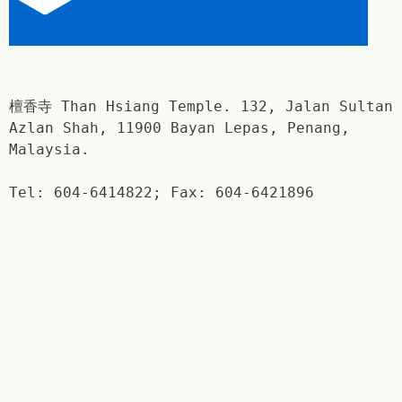
檀香寺 Than Hsiang Temple. 132, Jalan Sultan
Azlan Shah, 11900 Bayan Lepas, Penang,
Malaysia.
Tel: 604-6414822; Fax: 604-6421896