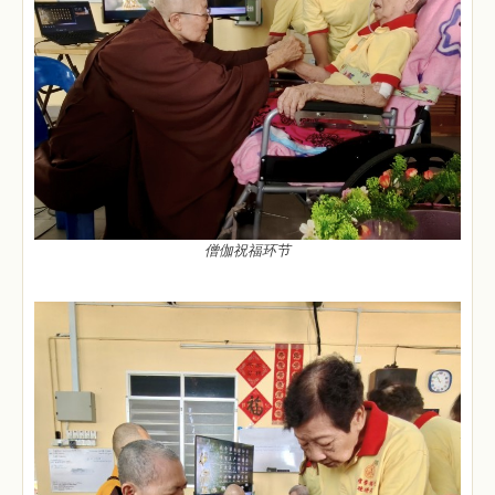
僧伽祝福环节