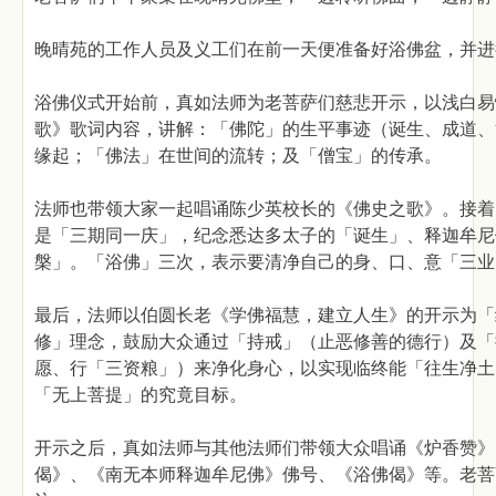
晚晴苑的工作人员及义工们在前一天便准备好浴佛盆，并进
浴佛仪式开始前，真如法师为老菩萨们慈悲开示，以浅白易
歌》歌词内容，讲解：「佛陀」的生平事迹（诞生、成道、
缘起；「佛法」在世间的流转；及「僧宝」的传承。
法师也带领大家一起唱诵陈少英校长的《佛史之歌》。接着
是「三期同一庆」，纪念悉达多太子的「诞生」、释迦牟尼
槃」。「浴佛」三次，表示要清净自己的身、口、意「三业
最后，法师以伯圆长老《学佛福慧，建立人生》的开示为「
修」理念，鼓励大众通过「持戒」（止恶修善的德行）及「
愿、行「三资粮」）来净化身心，以实现临终能「往生净土
「无上菩提」的究竟目标。
开示之后，真如法师与其他法师们带领大众唱诵《炉香赞》
偈》、《南无本师释迦牟尼佛》佛号、《浴佛偈》等。老菩