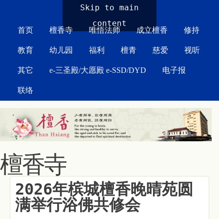
MAIN MENU
Skip to main
content
首页
檀香寺
唯悟法师
成立檀香
修持
教育
幼儿园
福利
檀青
慈爱
视听
其它
e-三圣殿/大愿殿 e-SSD/DYD
电子报
联络
檀香寺
2026年槟城檀香晚晴苑圆
满举行浴佛共修会