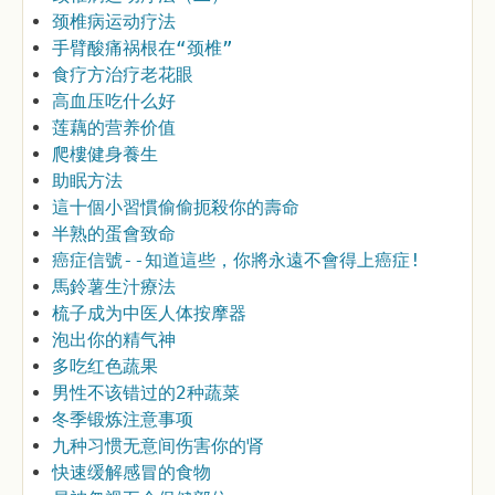
颈椎病运动疗法
手臂酸痛祸根在“颈椎”
食疗方治疗老花眼
高血压吃什么好
莲藕的营养价值
爬樓健身養生
助眠方法
這十個小習慣偷偷扼殺你的壽命
半熟的蛋會致命
癌症信號--知道這些，你將永遠不會得上癌症!
馬鈴薯生汁療法
梳子成为中医人体按摩器
泡出你的精气神
多吃红色蔬果
男性不该错过的2种蔬菜
冬季锻炼注意事项
九种习惯无意间伤害你的肾
快速缓解感冒的食物