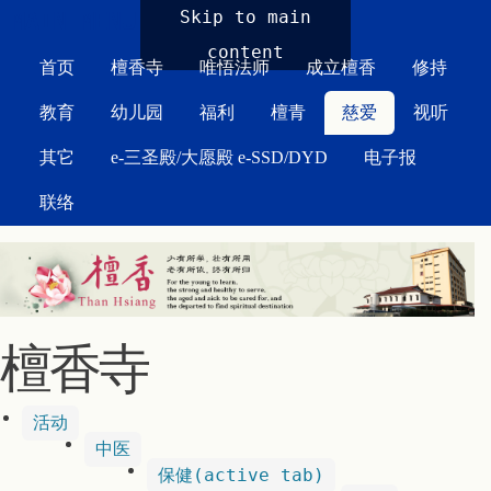
MAIN MENU
Skip to main
content
首页
檀香寺
唯悟法师
成立檀香
修持
教育
幼儿园
福利
檀青
慈爱
视听
其它
e-三圣殿/大愿殿 e-SSD/DYD
电子报
联络
檀香寺
活动
中医
保健
(active tab)