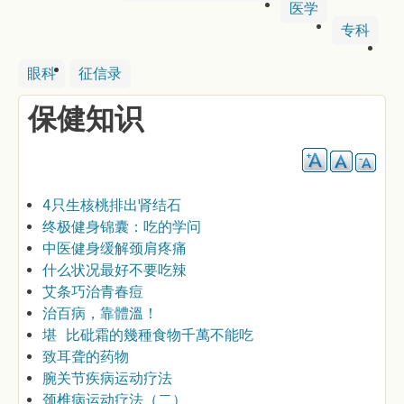
医学
专科
眼科
征信录
保健知识
4只生核桃排出肾结石
终极健身锦囊：吃的学问
中医健身缓解颈肩疼痛
什么状况最好不要吃辣
艾条巧治青春痘
治百病，靠體溫！
堪 比砒霜的幾種食物千萬不能吃
致耳聋的药物
腕关节疾病运动疗法
颈椎病运动疗法（二）