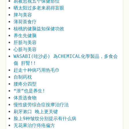
易被忽视五个保健部位
晒太阳过多老来易得盲眼
脾与美容
薄荷茶食疗
核桃的健脑益知保健功效
养生先健脑
肝脏与美容
心脏与美容
WASABI(哇沙必) 為CHEMICAL化學製品，多食会
傷 肝腎!!
赶走十种病巧用热毛巾
自制药枕
腰疼分四型
“泄”也是养生!
体质选食物
慢性疲劳综合症按摩治疗法
刷牙漱口 晚上更关键
脸上9种皱纹分别提示有什么病
无花果治疗痔疮偏方