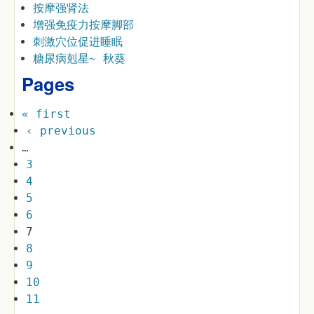
按摩强肾法
增强免疫力按摩脚部
刺激穴位促进睡眠
糖尿病剋星~ 秋葵
Pages
« first
‹ previous
…
3
4
5
6
7
8
9
10
11