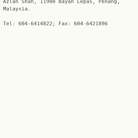
Azlan Shah, 11900 Bayan Lepas, Penang,
Malaysia.
Tel: 604-6414822; Fax: 604-6421896