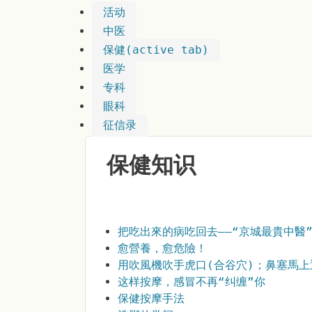
活动
中医
保健
(active tab)
医学
专科
眼科
征信录
保健知识
把吃出來的病吃回去――“京城最貴中醫
愈營養，愈危險！
用吹風機吹手虎口(合谷穴)；鼻塞馬上
这样按摩，感冒不再“纠缠”你
保健按摩手法