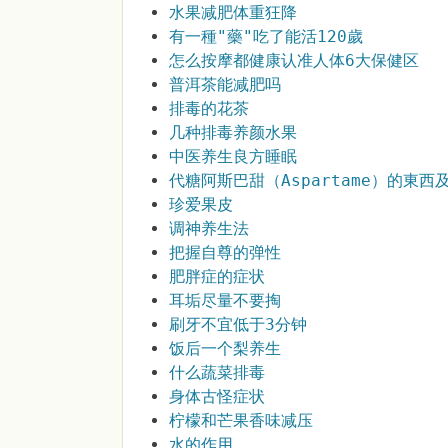
水果减肥体重狂降
有一種"藥"吃了能活120歲
怎么按摩都健康认准人体6大保健区
普洱茶能减肥吗
排毒的花茶
几种排毒养颜水果
中医养生良方睡眠
代糖阿斯巴甜（Aspartame）的東
珍爱果皮
调神养生法
把握自尊的弹性
肥胖症的症状
耳垢尽量不要掏
刷牙不宜低于3分钟
饭后一个梨养生
什么蔬菜排毒
身体古怪症状
柠檬和芒果香味减压
水的作用