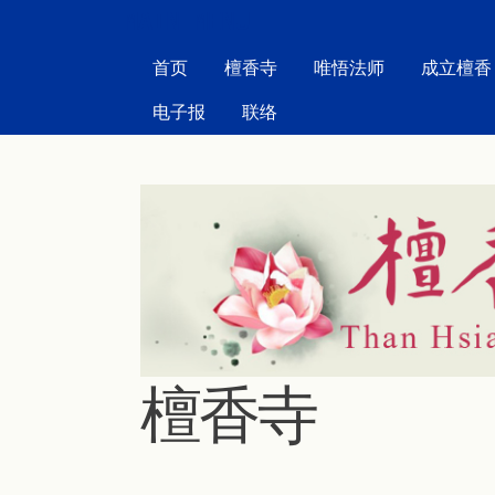
MAIN MENU
首页
檀香寺
唯悟法师
成立檀香
电子报
联络
檀香寺