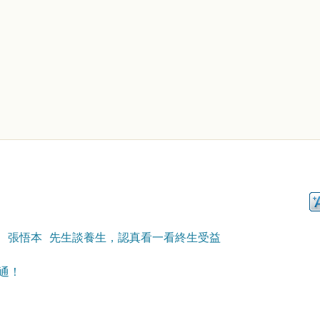
” 張悟本 先生談養生，認真看一看終生受益
通！