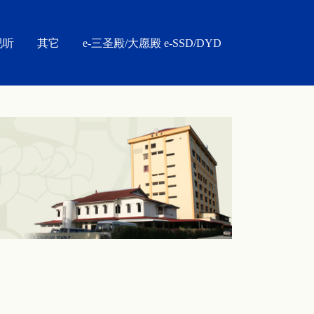
视听
其它
e-三圣殿/大愿殿 e-SSD/DYD