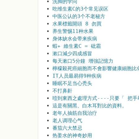
洗脚的学问
吃维生素C的3个常见误区
中医公认的3个不老秘方
水果標籤開頭 8 勿買
养生警惕11种水果
身体缺水会带来疾病
蝦+ 維生素C = 砒霜
漱口減少四成感冒
每天漱口5分鐘 增強記憶力
檸檬殺死癌細胞而不會影響健康細胞比
IT人员最易得9种疾病
睡眠不足当心秃头
不打鼻鼾
噎到東西之處理方式----只要「 把手
這是有關黑、白木耳對比的資料。
老年人抽筋自我治疗
老人调理心气
番茄六大禁忌
热姜水的神奇妙用