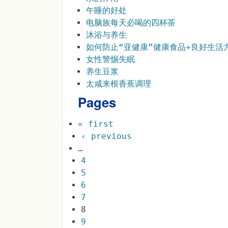
午睡的好处
电脑族每天必喝的四杯茶
沐浴与养生
如何防止“亚健康”健康食品+良好生活
女性警惕失眠
养生豆浆
太咸来根香蕉调理
Pages
« first
‹ previous
…
4
5
6
7
8
9