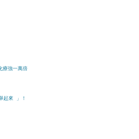
化療強一萬倍
舉起來 」！