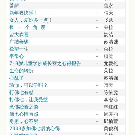
菩萨
-
善永
新年要快乐！
-
晴天
女人，爱妳多一点！
-
飞跃
换 一 个 角 度
-
朵拉
皆大欢喜
-
韵洁
广结善缘
-
苏清强
欲望一生
-
朵拉
平常心
-
植觉
7-9岁儿童学佛成长营之心得报告
-
尤爱伦
生命的转折
-
朵拉
心乱了
-
苏清强
瑜伽，可以学吗？
-
晴天
打佛七有感
-
陈依雯
打佛七，让我受益
-
李淑珍
念佛经验之谈
-
林红红
佛七心情写照
-
周袁丽
身累，心不累
-
邱榆萱
2008参加佛七后的心得
-
黄俊利