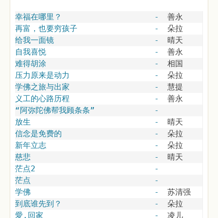
幸福在哪里？
-
善永
再富，也要穷孩子
-
朵拉
给我一面镜
-
晴天
自我喜悦
-
善永
难得胡涂
-
相国
压力原来是动力
-
朵拉
学佛之旅与出家
-
慧提
义工的心路历程
-
善永
“阿弥陀佛帮我顾条条”
-
放生
-
晴天
信念是免费的
-
朵拉
新年立志
-
朵拉
慈悲
-
晴天
茫点2
-
茫点
-
学佛
-
苏清强
到底谁先到？
-
朵拉
愛.回家
-
凌儿