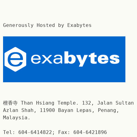
Generously Hosted by Exabytes
檀香寺 Than Hsiang Temple. 132, Jalan Sultan
Azlan Shah, 11900 Bayan Lepas, Penang,
Malaysia.
Tel: 604-6414822; Fax: 604-6421896