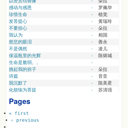
以赞赏结善缘
-
朵拉
感动与感恩
-
罗佩华
珍惜生命
-
植觉
发菩提心
-
黄瑞玲
不要担心
-
朵拉
我认为
-
相国
慈悲的眼泪
-
善永
不是偶然
-
凌儿
保温瓶里的光辉
-
陈炳城
生命是脆弱。。
-
挑起我的担子
-
朵拉
诗篇
-
音音
我沉默了
-
陈美君
化烦恼为菩提
-
苏清强
Pages
« first
‹ previous
…