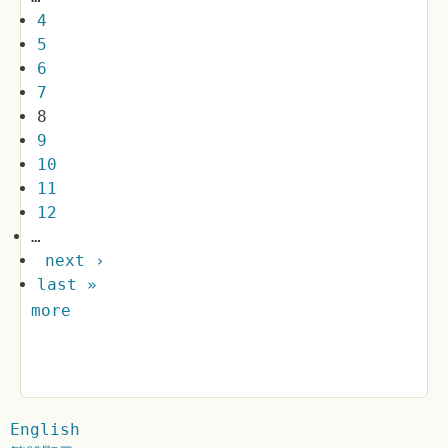
4
5
6
7
8
9
10
11
12
…
next ›
last »
more
English