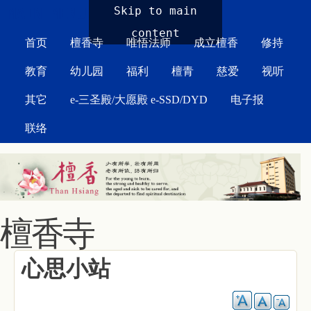
MAIN MENU
Skip to main
content
首页
檀香寺
唯悟法师
成立檀香
修持
教育
幼儿园
福利
檀青
慈爱
视听
其它
e-三圣殿/大愿殿 e-SSD/DYD
电子报
联络
檀香寺
心思小站