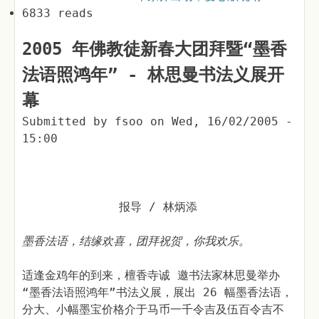
6833 reads
2005 年佛教徒新春大团拜暨“墨香
法语照鸿年” - 林思曼书法义展开
幕
Submitted by
fsoo
on
Wed, 16/02/2005 -
15:00
报导 / 林炳添
墨香法语，结缘欢喜，团拜祝贺，你我欢乐。
适逢金鸡年的到来，檀香寺诚 邀书法家林思曼举办
“墨香法语照鸿年”书法义展，展出 26 幅墨香法语，
分大、小幅墨宝价格介于马币一千令吉及伍百令吉不