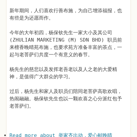
新年期间，人们喜欢行善布施，为自己增添福报，也
有些是为还愿而作。
今年的大年初四，杨保钦先生一家大小及其公司
(ZHULIAN MARKETING (M) SDN BHD) 职员前
来檀香晚晴苑布施，也要求苑方准备丰富的茶点，一
起与老菩萨们共度一个有意义的春节。
杨先生的慈悲以及发挥老吾老以及人之老的大爱精
神，是值得广大群众的学习。
过后，杨先生和家人及职员们陪同老菩萨高歌欢唱，
热闹融融。杨保钦先生也以一颗欢喜之心分派红包予
老菩萨们。
Read more
about 举家齐出动，爱心献晚晴