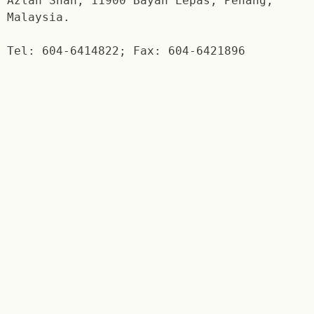
Azlan Shah, 11900 Bayan Lepas, Penang,
Malaysia.
Tel: 604-6414822; Fax: 604-6421896