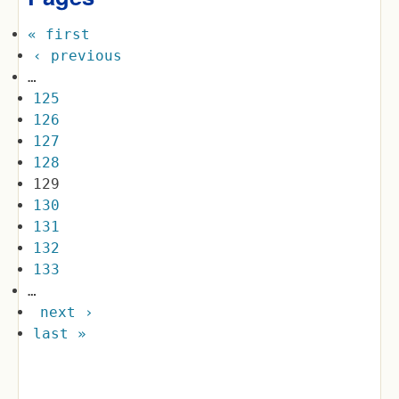
« first
‹ previous
…
125
126
127
128
129
130
131
132
133
…
next ›
last »