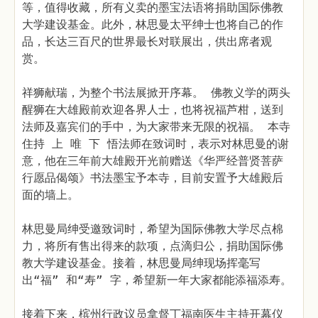
等，值得收藏，所有义卖的墨宝法语将捐助国际佛教
大学建设基金。此外，林思曼太平绅士也将自己的作
品，长达三百尺的世界最长对联展出，供出席者观
赏。
祥狮献瑞，为整个书法展掀开序幕。 佛教义学的两头
醒狮在大雄殿前欢迎各界人士，也将祝福芦柑，送到
法师及嘉宾们的手中，为大家带来无限的祝福。 本寺
住持 上 唯 下 悟法师在致词时，表示对林思曼的谢
意，他在三年前大雄殿开光前赠送《华严经普贤菩萨
行愿品偈颂》书法墨宝予本寺，目前安置予大雄殿后
面的墙上。
林思曼局绅受邀致词时，希望为国际佛教大学尽点棉
力，将所有售出得来的款项，点滴归公，捐助国际佛
教大学建设基金。接着，林思曼局绅现场挥毫写
出“福” 和“寿” 字，希望新一年大家都能添福添寿。
接着下来，槟州行政议员拿督丁福南医生主持开幕仪