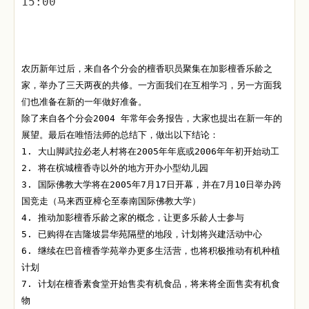
15:00
农历新年过后，来自各个分会的檀香职员聚集在加影檀香乐龄之
家，举办了三天两夜的共修。一方面我们在互相学习，另一方面我
们也准备在新的一年做好准备。
除了来自各个分会2004 年常年会务报告，大家也提出在新一年的
展望。最后在唯悟法师的总结下，做出以下结论：
1. 大山脚武拉必老人村将在2005年年底或2006年年初开始动工
2. 将在槟城檀香寺以外的地方开办小型幼儿园
3. 国际佛教大学将在2005年7月17日开幕，并在7月10日举办跨
国竞走（马来西亚樟仑至泰南国际佛教大学）
4. 推动加影檀香乐龄之家的概念，让更多乐龄人士参与
5. 已购得在吉隆坡昙华苑隔壁的地段，计划将兴建活动中心
6. 继续在巴音檀香学苑举办更多生活营，也将积极推动有机种植
计划
7. 计划在檀香素食堂开始售卖有机食品，将来将全面售卖有机食
物