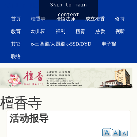
MAIN MENU
Skip to main
content
首页
檀香寺
唯悟法师
成立檀香
修持
教育
幼儿园
福利
檀青
慈爱
视听
其它
e-三圣殿/大愿殿 e-SSD/DYD
电子报
联络
檀香寺
活动报导