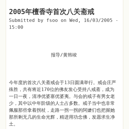
2005年檀香寺首次八关斋戒
Submitted by
fsoo
on
Wed, 16/03/2005 -
15:00
报导/黄韩竣
今年度的首次八关斋戒会于13日圆满举行。戒会庄严
殊胜，共有将近170位的佛友发心受持八戒斋，成为
一日一夜，清净优婆塞优婆夷。与会的戒子有男女老
少，其中以中年阶级的人士占多数。戒子当中也非常
佩服那些拿着拐杖，走路一拐一拐的阿嬷们也把握她
那所剩无几的生命光辉，精进用功念佛，发愿求生净
土。