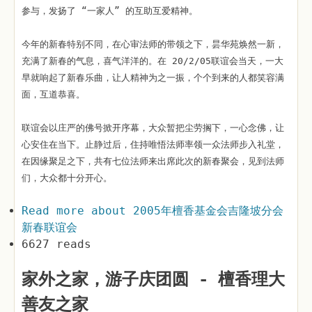
参与，发扬了 “一家人” 的互助互爱精神。
今年的新春特别不同，在心审法师的带领之下，昙华苑焕然一新，
充满了新春的气息，喜气洋洋的。在 20/2/05联谊会当天，一大
早就响起了新春乐曲，让人精神为之一振，个个到来的人都笑容满
面，互道恭喜。
联谊会以庄严的佛号掀开序幕，大众暂把尘劳搁下，一心念佛，让
心安住在当下。止静过后，住持唯悟法师率领一众法师步入礼堂，
在因缘聚足之下，共有七位法师来出席此次的新春聚会，见到法师
们，大众都十分开心。
Read more
about 2005年檀香基金会吉隆坡分会
新春联谊会
6627 reads
家外之家，游子庆团圆 - 檀香理大
善友之家