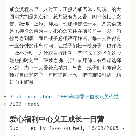
戒会流程从早上八时正，正授八戒斋体，到晚上的大
回向大约是九点钟，总共设有九支香，间中包括了念
佛、绕佛、止静、拜愿、晚课和佛法开示。八关斋戒
是以持名念佛为主，把心念安住在佛号当中，以一句
佛号念到底，而且戒子必须严守静语。每一支香都有
十五分钟的休息时间，让戒子们松一松身子，也许做
一做小运动，方便或自行用功。有些戒子选择在这段
短短的时刻里，继续念佛、打坐或拜佛；有些却选择
小憩，为下一支香补充精力。总言，戒子们都懂得安
顿好自己的内心，时时提起正念，把握难得机缘，精
进而不懈怠！
Read more
about 2005年檀香寺首次八关斋戒
7109 reads
爱心福利中心义工成长一日营
Submitted by
fsoo
on
Wed, 16/03/2005 -
15:00