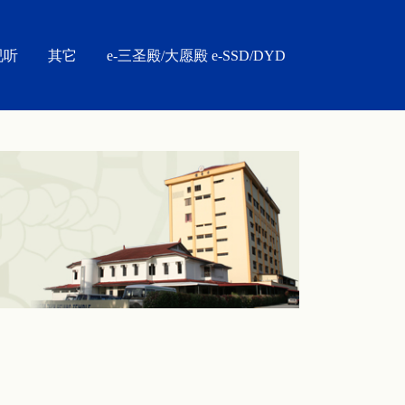
视听
其它
e-三圣殿/大愿殿 e-SSD/DYD