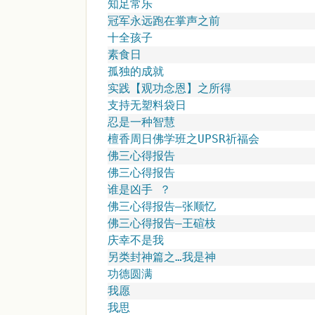
知足常乐
冠军永远跑在掌声之前
十全孩子
素食日
孤独的成就
实践【观功念恩】之所得
支持无塑料袋日
忍是一种智慧
檀香周日佛学班之UPSR祈福会
佛三心得报告
佛三心得报告
谁是凶手 ？
佛三心得报告—张顺忆
佛三心得报告—王碹枝
庆幸不是我
另类封神篇之…我是神
功德圆满
我愿
我思