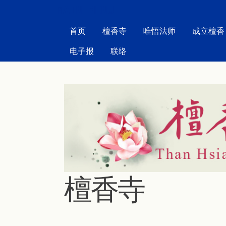
MAIN MENU
首页
檀香寺
唯悟法师
成立檀香
电子报
联络
檀香寺