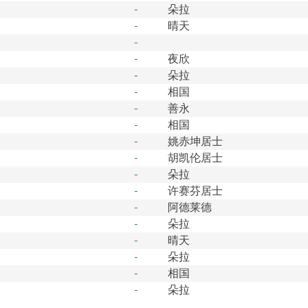
-
朵拉
-
晴天
-
-
夜欣
-
朵拉
-
相国
-
善永
-
相国
-
姚赤坤居士
-
胡凯伦居士
-
朵拉
-
许赛芬居士
-
阿德莱德
-
朵拉
-
晴天
-
朵拉
-
相国
-
朵拉