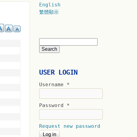
English
繁體顯示
USER LOGIN
Username
*
Password
*
Request new password