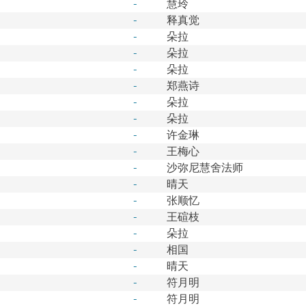
-
慧玲
-
释真觉
-
朵拉
-
朵拉
-
朵拉
-
郑燕诗
-
朵拉
-
朵拉
-
许金琳
-
王梅心
-
沙弥尼慧舍法师
-
晴天
-
张顺忆
-
王碹枝
-
朵拉
-
相国
-
晴天
-
符月明
-
符月明