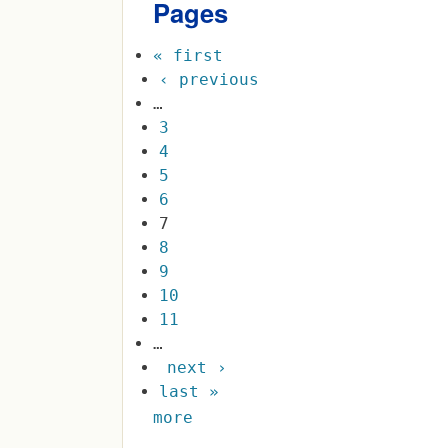
Pages
« first
‹ previous
…
3
4
5
6
7
8
9
10
11
…
next ›
last »
more