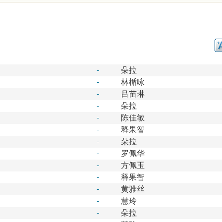
-
朵拉
-
林楯咏
-
吕苗琳
-
朵拉
-
陈佳敏
-
释果智
-
朵拉
-
罗佩华
-
方佩玉
-
释果智
-
黄雅丝
-
慧玲
-
朵拉