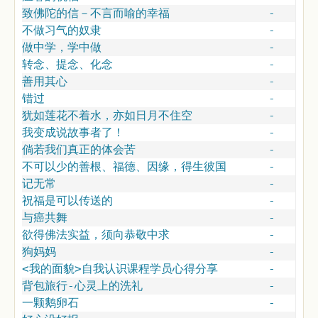
致佛陀的信－不言而喻的幸福
-
不做习气的奴隶
-
做中学，学中做
-
转念、提念、化念
-
善用其心
-
错过
-
犹如莲花不着水，亦如日月不住空
-
我变成说故事者了！
-
倘若我们真正的体会苦
-
不可以少的善根、福德、因缘，得生彼国
-
记无常
-
祝福是可以传送的
-
与癌共舞
-
欲得佛法实益，须向恭敬中求
-
狗妈妈
-
<我的面貌>自我认识课程学员心得分享
-
背包旅行-心灵上的洗礼
-
一颗鹅卵石
-