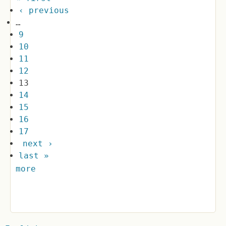
‹ previous
…
9
10
11
12
13
14
15
16
17
next ›
last »
more