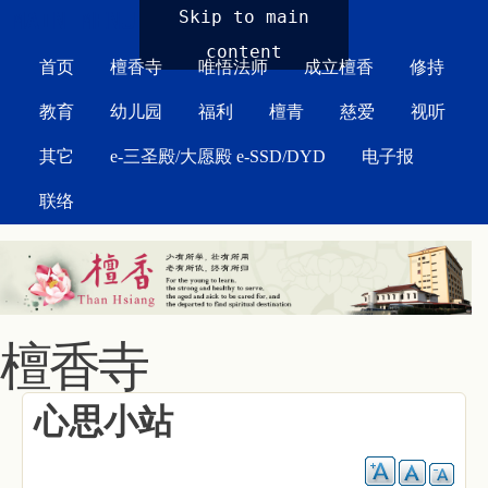
MAIN MENU
Skip to main
content
首页
檀香寺
唯悟法师
成立檀香
修持
教育
幼儿园
福利
檀青
慈爱
视听
其它
e-三圣殿/大愿殿 e-SSD/DYD
电子报
联络
檀香寺
心思小站