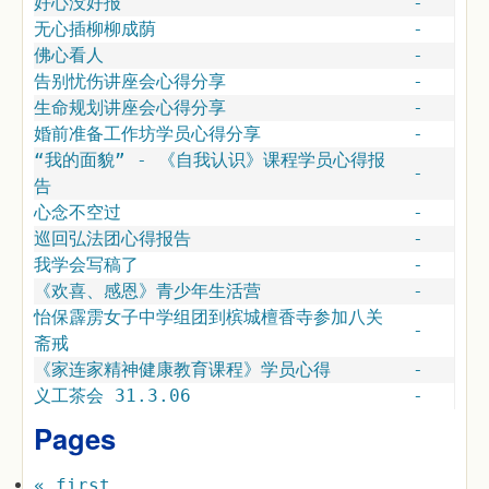
好心没好报
-
无心插柳柳成荫
-
佛心看人
-
告别忧伤讲座会心得分享
-
生命规划讲座会心得分享
-
婚前准备工作坊学员心得分享
-
“我的面貌” - 《自我认识》课程学员心得报
-
告
心念不空过
-
巡回弘法团心得报告
-
我学会写稿了
-
《欢喜、感恩》青少年生活营
-
怡保霹雳女子中学组团到槟城檀香寺参加八关
-
斋戒
《家连家精神健康教育课程》学员心得
-
义工茶会 31.3.06
-
Pages
« first