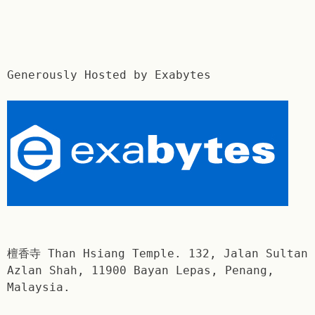
Generously Hosted by Exabytes
檀香寺 Than Hsiang Temple. 132, Jalan Sultan
Azlan Shah, 11900 Bayan Lepas, Penang,
Malaysia.